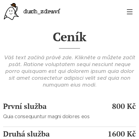
duch_zdraví
Ceník
Váš text začíná právě zde. Klikněte a můžete začít
psát.
Ratione voluptatem sequi nesciunt neque
porro quisquam est qui dolorem ipsum quia dolor
sit amet consectetur adipisci velit sed quia non
numquam eius modi
.
První služba
800 Kč
Quia consequuntur magni dolores eos
Druhá služba
1600 Kč