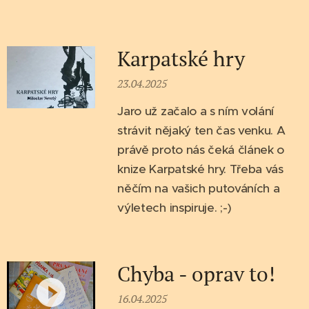
Karpatské hry
23.04.2025
Jaro už začalo a s ním volání
strávit nějaký ten čas venku. A
právě proto nás čeká článek o
knize Karpatské hry. Třeba vás
něčím na vašich putováních a
výletech inspiruje. ;-)
Chyba - oprav to!
16.04.2025