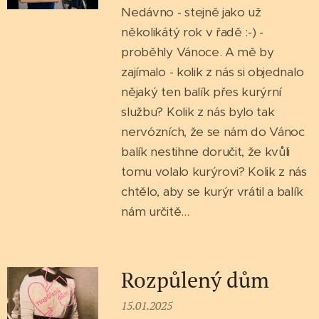
Nedávno - stejně jako už
několikátý rok v řadě :-) -
proběhly Vánoce. A mě by
zajímalo - kolik z nás si objednalo
nějaký ten balík přes kurýrní
službu? Kolik z nás bylo tak
nervózních, že se nám do Vánoc
balík nestihne doručit, že kvůli
tomu volalo kurýrovi? Kolik z nás
chtělo, aby se kurýr vrátil a balík
nám určitě...
Rozpůlený dům
15.01.2025