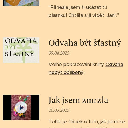
"Přinesla jsem ti ukázat tu
písanku! Chtěla si ji vidět, Jani."
Odvaha být šťastný
09.04.2025
Volné pokračování knihy
Odvaha
nebýt oblíbený
.
Jak jsem zmrzla
26.03.2025
Tohle je článek o tom, jak jsem se