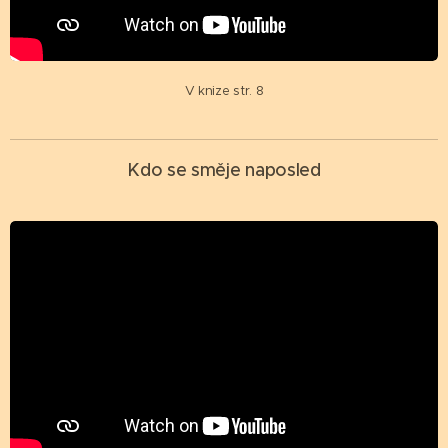
V knize str. 8
Kdo se směje naposled