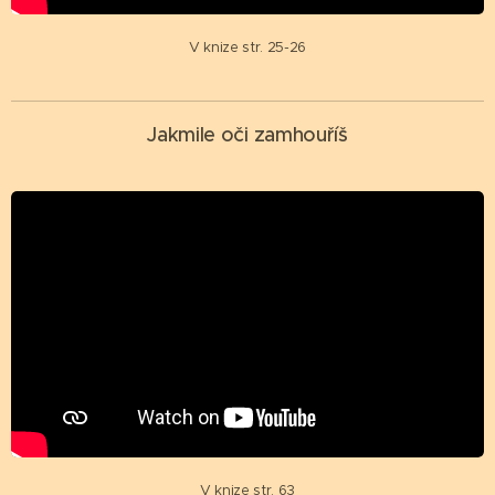
V knize str. 25-26
Jakmile oči zamhouříš
V knize str. 63