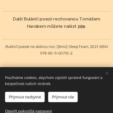
Další Bulánčí poezii recitovanou Tomášem
Hanákem můžete nalézt
zde
.
Bulánčí poezie na dobrou noc
. [Brno]: SleepTeam, 2021. ISBN
978-80-11-00710-2.
Share
Používáme cookies, abychom zajistili správné fungování a
bezpečnost našich stránek.
Přijmout nezbytné
Přijmout vše
salutem spiritus vitae
Otevřít pokročilá nastavení
Vytvořeno službou
Webnode
Cookies