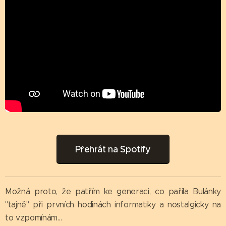
Přehrát na Spotify
Možná proto, že patřím ke generaci, co pařila Bulánky
"tajně" při prvních hodinách informatiky a nostalgicky na
to vzpomínám...