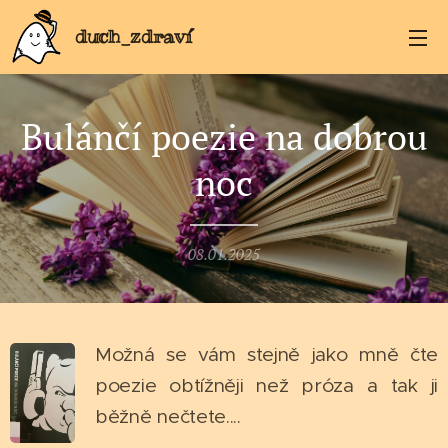
duch_zdraví
Bulánčí poezie na dobrou
noc
08.01.2025
Možná se vám stejně jako mně čte
poezie obtížněji než próza a tak ji
běžně nečtete....