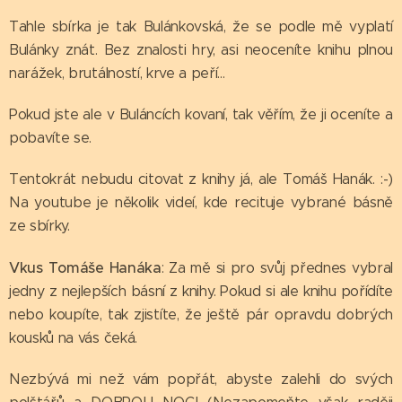
Tahle sbírka je tak Bulánkovská, že se podle mě vyplatí
Bulánky znát. Bez znalosti hry, asi neoceníte knihu plnou
narážek, brutálností, krve a peří...
Pokud jste ale v Buláncích kovaní, tak věřím, že ji oceníte a
pobavíte se.
Tentokrát nebudu citovat z knihy já, ale Tomáš Hanák. :-)
Na youtube je několik videí, kde recituje vybrané básně
ze sbírky.
Vkus Tomáše Hanáka
: Za mě si pro svůj přednes vybral
jedny z nejlepších básní z knihy. Pokud si ale knihu pořídíte
nebo koupíte, tak zjistíte, že ještě pár opravdu dobrých
kousků na vás čeká.
Nezbývá mi než vám popřát, abyste zalehli do svých