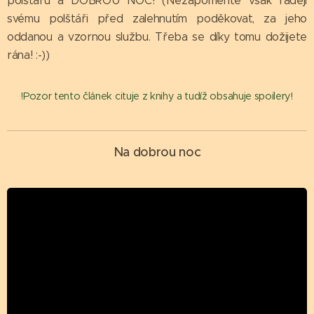
polštářů a DOBROU NOC! (Nezapomeňte však raději
svému polštáři před zalehnutím poděkovat, za jeho
oddanou a vzornou službu. Třeba se díky tomu dožijete
rána! :-))
!Pozor tento článek cituje z knihy a tudíž obsahuje spoilery!
Na dobrou noc