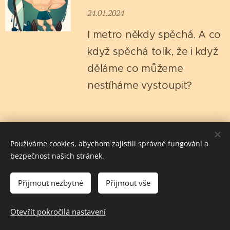
24.01.2024
I metro někdy spěchá.
A co
když spěchá tolik, že i když
děláme co můžeme
nestíháme vystoupit?
Používáme cookies, abychom zajistili správné fungování a
bezpečnost našich stránek.
Přijmout nezbytné
Přijmout vše
salutem spiritus vitae
Otevřít pokročilá nastavení
Vytvořeno službou
Webnode
Cookies