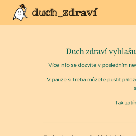
duch_zdraví
Duch zdraví vyhlašu
Více info se dozvíte v posledním new
V pauze si třeba můžete pustit přilož
Tak zatí