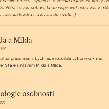
opustila práci v "systému" a začala objevovat krásy tvo
Doufám, že vás pobaví, bude inspirovat nebo vás v něče
, vděčnosti, zdraví a života do života. :)
da a Milda
2025
před prázdninami bych ráda nasdílela výbornou knihu
ter Staré
s názvem
Milda a Milda
.
ologie osobnosti
2025