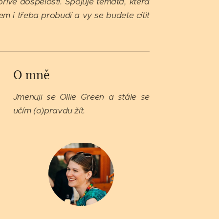
řivé dospělosti.
Spojuje témata, která
m i třeba probudí a vy se budete cítit
O mně
Jmenuji se Ollie Green a stále se
učím (o)pravdu žít.