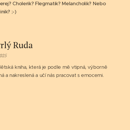
terej? Cholerik? Flegmatik? Melancholik? Nebo
nik? ;-)
rlý Ruda
2025
dětská kniha, která je podle mě vtipná, výborně
á a nakreslená a učí nás pracovat s emocemi.