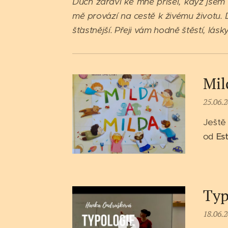
Duch zdraví ke mně přišel, když jsem 
mě provází na cestě k živému životu. 
šťastnější. Přeji vám hodně štěstí, lásky
Mil
25.06.
Ještě 
od
Es
Typ
18.06.