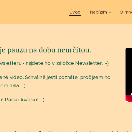
Úvod
Nabízím
O mn
je pauzu na dobu neurčitou.
sletteru - najdete ho v záložce Newsletter. ;-)
ené video. Schválně jestli poznáte, proč jsem ho
sem dala. ;-)
m! Páčko kváčko! :-)