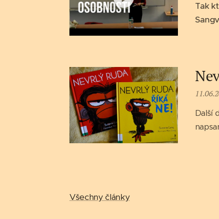
Tak k
Sangvi
Nev
11.06.
Další 
napsan
Všechny články