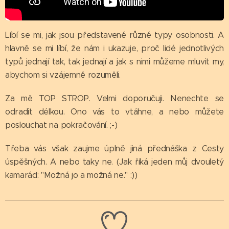
Líbí se mi, jak jsou představené různé typy osobnosti. A
hlavně se mi líbí, že nám i ukazuje, proč lidé jednotlivých
typů jednají tak, tak jednají a jak s nimi můžeme mluvit my,
abychom si vzájemně rozuměli.
Za mě TOP STROP. Velmi doporučuji. Nenechte se
odradit délkou. Ono vás to vtáhne, a nebo můžete
poslouchat na pokračování. ;-)
Třeba vás však zaujme úplně jiná přednáška z Cesty
úspěšných. A nebo taky ne. (Jak říká jeden můj dvouletý
kamarád: "Možná jo a možná ne." :))