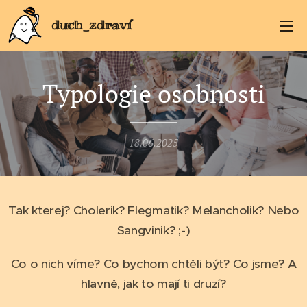
duch_zdraví
Typologie osobnosti
18.06.2025
Tak kterej? Cholerik? Flegmatik? Melancholik? Nebo
Sangvinik? ;-)
Co o nich víme? Co bychom chtěli být? Co jsme? A
hlavně, jak to mají ti druzí?