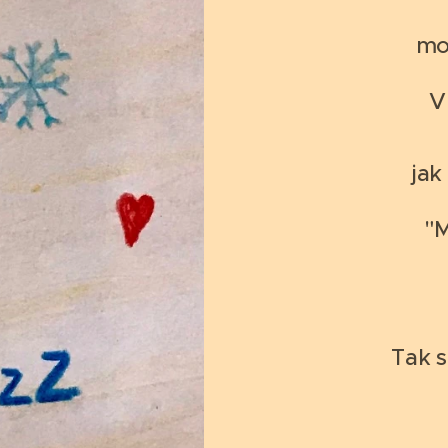
mož
V
jak 
"M
Tak s