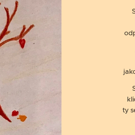
S
odp
jak
kl
ty s