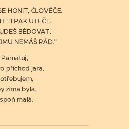
E HONIT, ČLOVĚČE.
 TI PAK UTEČE.
BUDEŠ BĚDOVAT,
ZIMU NEMÁŠ RÁD."
Pamatuj,
o příchod jara,
otřebujem,
y zima byla,
spoň malá.