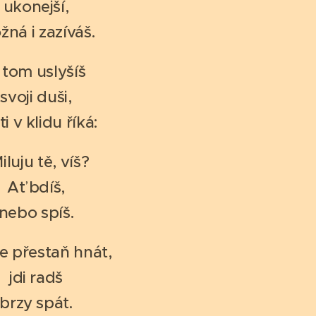
ukonejší,
ná i zazíváš.
 tom uslyšíš
svoji duši,
ti v klidu říká:
iluju tě, víš?
Ať bdíš,
nebo spíš.
e přestaň hnát,
jdi radš
brzy spát.