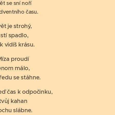
ět se sní noří
dventního času.
ět je strohý,
listí spadlo,
ak vidíš krásu.
Míza proudí
enom málo,
ředu se stáhne.
teď čas k odpočinku,
tvůj kahan
ochu slábne.