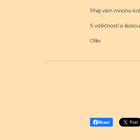
Přeji vám mnoho krá
S vděčností a láskou
Ollie
Share