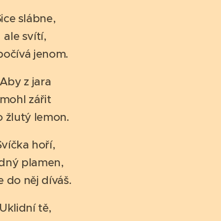
ice slábne,
ale svítí,
očívá jenom.
Aby z jara
mohl zářit
o žlutý lemon.
Svíčka hoří,
idný plamen,
e do něj díváš.
Uklidní tě,