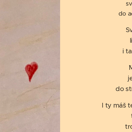
sv
do a
Sv
i t
¨
j
do st
I ty máš 
tr