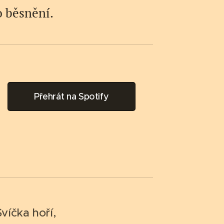
o běsnění.
Přehrát na Spotify
Svíčka hoří,