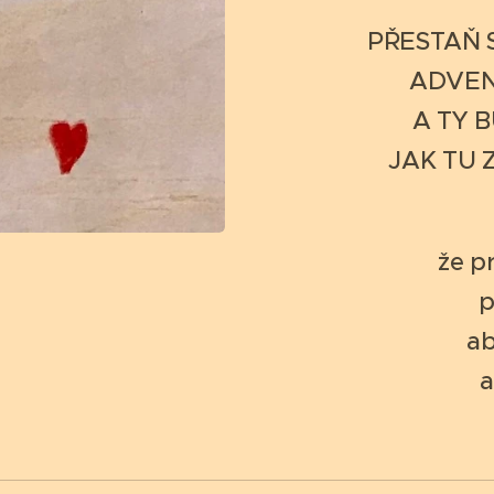
PŘESTAŇ S
ADVENT
A TY 
JAK TU 
že pr
p
ab
a