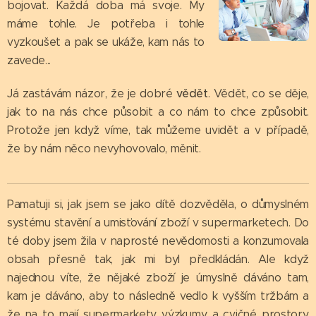
bojovat. Každá doba má svoje. My
máme tohle. Je potřeba i tohle
vyzkoušet a pak se ukáže, kam nás to
zavede...
vědět
Já zastávám názor, že je dobré
. Vědět, co se děje,
jak to na nás chce působit a co nám to chce způsobit.
Protože jen když víme, tak můžeme uvidět a v případě,
že by nám něco nevyhovovalo, měnit.
Pamatuji si, jak jsem se jako dítě dozvěděla, o důmyslném
systému stavění a umisťování zboží v supermarketech. Do
té doby jsem žila v naprosté nevědomosti a konzumovala
obsah přesně tak, jak mi byl předkládán. Ale když
najednou víte, že nějaké zboží je úmyslně dáváno tam,
kam je dáváno, aby to následně vedlo k vyšším tržbám a
že na to mají supermarkety výzkumy a cvičné prostory,