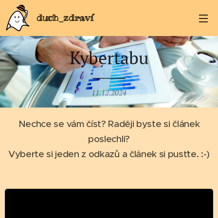
duch_zdraví
Kybertabu
11.12.2024
Nechce se vám číst? Raději byste si článek
poslechli?
Vyberte si jeden z odkazů a článek si pusťte. :-)