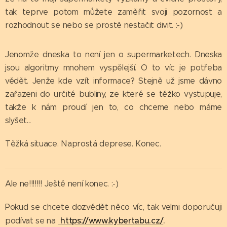
tak teprve potom můžete zaměřit svoji pozornost a
rozhodnout se nebo se prostě nestačit divit. :-)
Jenomže dneska to není jen o supermarketech. Dneska
jsou algoritmy mnohem vyspělejší. O to víc je potřeba
vědět. Jenže kde vzít informace? Stejně už jsme dávno
zařazeni do určité bubliny, ze které se těžko vystupuje,
takže k nám proudí jen to, co chceme nebo máme
slyšet...
Těžká situace. Naprostá deprese. Konec.
Ale ne!!!!!!! Ještě není konec. :-)
Pokud se chcete dozvědět něco víc, tak velmi doporučuji
https://www.kybertabu.cz/
.
podívat se na