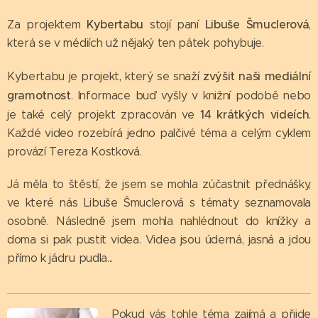
Kybertabu
Libuše Šmuclerová
Za projektem
stojí paní
,
která se v médiích už nějaký ten pátek pohybuje.
zvýšit naši mediální
Kybertabu je projekt, který se snaží
gramotnost
. Informace buď vyšly v knižní podobě nebo
14 krátkých videích
je také celý projekt zpracován ve
.
Každé video rozebírá jedno palčivé téma a celým cyklem
provází Tereza Kostková.
Já měla to štěstí, že jsem se mohla zúčastnit přednášky,
ve které nás Libuše Šmuclerová s tématy seznamovala
osobně. Následně jsem mohla nahlédnout do knížky a
doma si pak pustit videa. Videa jsou úderná, jasná a jdou
přímo k jádru pudla...
Pokud vás tohle téma zajímá a přijde