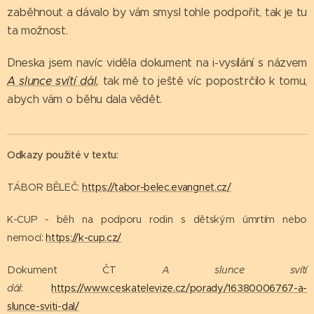
zaběhnout a dávalo by vám smysl tohle podpořit, tak je tu
ta možnost.
Dneska jsem navíc viděla dokument na i-vysílání s názvem
A slunce svítí dál
,
tak mě to ještě víc popostrčilo k tomu,
abych vám o běhu dala vědět.
Odkazy použité v textu:
TÁBOR BĚLEČ:
https://tabor-belec.evangnet.cz/
K-CUP - běh na podporu rodin s dětským úmrtím nebo
nemocí:
https://k-cup.cz/
Dokument ČT
A slunce svítí
dál
:
https://www.ceskatelevize.cz/porady/16380006767-a-
slunce-sviti-dal/