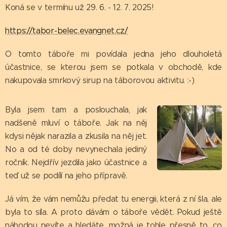
Koná se v termínu už 29. 6. - 12. 7. 2025!
https://tabor-belec.evangnet.cz/
O tomto táboře mi povídala jedna jeho dlouholetá
účastnice, se kterou jsem se potkala v obchodě, kde
nakupovala smrkový sirup na táborovou aktivitu. :-)
Byla jsem tam a poslouchala, jak
nadšeně mluví o táboře. Jak na něj
kdysi nějak narazila a zkusila na něj jet.
No a od té doby nevynechala jediný
ročník. Nejdřív jezdila jako účastnice a
teď už se podílí na jeho přípravě.
Já vím, že vám nemůžu předat tu energii, která z ní šla, ale
byla to síla. A proto dávám o táboře vědět. Pokud ještě
náhodou nevíte a hledáte, možná je tohle přesně to, co