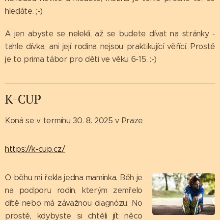
hledáte. ;-)
A jen abyste se nelekli, až se budete dívat na stránky -
tahle dívka, ani její rodina nejsou praktikující věřící. Prostě
je to prima tábor pro děti ve věku 6-15. :-)
K-CUP
Koná se v termínu 30. 8. 2025 v Praze
https://k-cup.cz/
O běhu mi řekla jedna maminka. Běh je
na podporu rodin, kterým zemřelo
dítě nebo má závažnou diagnózu. No
prostě, kdybyste si chtěli jít něco