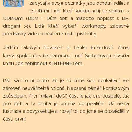
zabývají a svoje poznatky jsou ochotni sdílet s
ostatními. Lidé, kteří spolupracují se školami, s
DDMkami (DDM = Dům dětí a mládeže; neplést s DM
drogerií ;-)). Lidé kteří vytváří workshopy, zábavné
přednášky, videa a někteří z nich i píší knihy.
Lenka Eckertová
Jedním takovým člověkem je
. Žena,
Lucií Seifertovou
která společně s ilustrátorkou
stvořila
Jak neblbnout s INTERNETem
knihu
.
Píšu vám o ní proto, že je to kniha sice edukativní, ale
zároveň neuvěřitelně vtipná. Napsaná téměř komiksovým
způsobem. První (hlavní delší) část je jak pro dospělé, tak
pro děti a ta druhá je určená dospělákům. Už nemá
ilustrace a dovysvětluje a rozvíjí to, co jsme se dozvěděli v
části první.