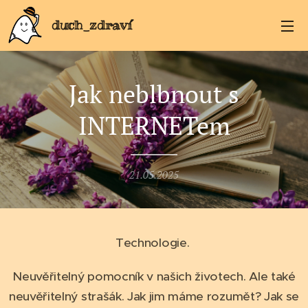
duch_zdraví
Jak neblbnout s
INTERNETem
21.05.2025
Technologie.
Neuvěřitelný pomocník v našich životech. Ale také
neuvěřitelný strašák. Jak jim máme rozumět? Jak se