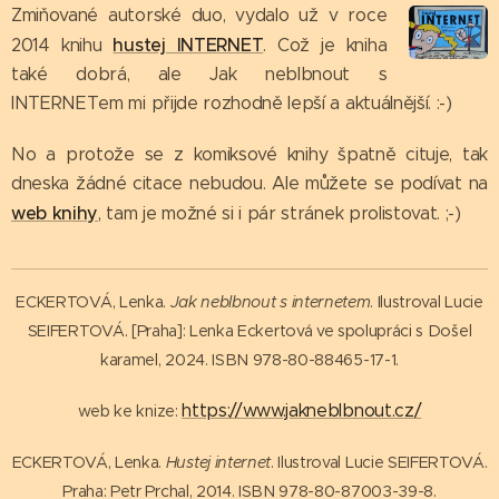
Zmiňované autorské duo, vydalo už v roce
hustej INTERNET
2014 knihu
. Což je kniha
také dobrá, ale Jak neblbnout s
INTERNETem mi přijde rozhodně lepší a aktuálnější. :-)
No a protože se z komiksové knihy špatně cituje, tak
dneska žádné citace nebudou. Ale můžete se podívat na
web knihy
, tam je možné si i pár stránek prolistovat. ;-)
ECKERTOVÁ, Lenka.
Jak neblbnout s internetem
. Ilustroval Lucie
SEIFERTOVÁ. [Praha]: Lenka Eckertová ve spolupráci s Došel
karamel, 2024. ISBN 978-80-88465-17-1.
https://www.jakneblbnout.cz/
web ke knize:
ECKERTOVÁ, Lenka.
Hustej internet
. Ilustroval Lucie SEIFERTOVÁ.
Praha: Petr Prchal, 2014. ISBN 978-80-87003-39-8.