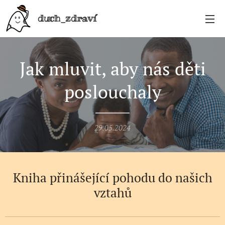
duch_zdraví
Jak mluvit, aby nás děti
poslouchaly
29.05.2024
Kniha přinášející pohodu do našich
vztahů