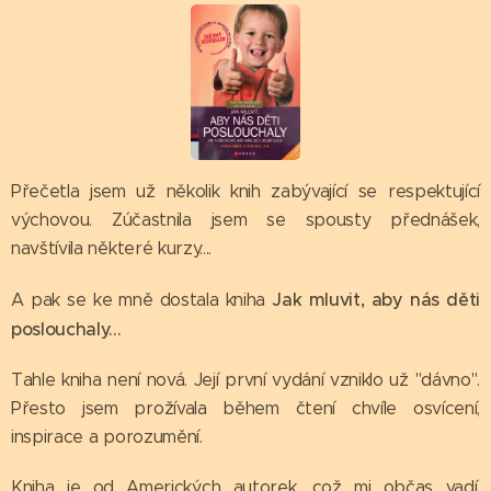
Přečetla jsem už několik knih zabývající se respektující
výchovou. Zúčastnila jsem se spousty přednášek,
navštívila některé kurzy....
Jak mluvit, aby nás děti
A pak se ke mně dostala kniha
poslouchaly...
Tahle kniha není nová. Její první vydání vzniklo už "dávno".
Přesto jsem prožívala během čtení chvíle osvícení,
inspirace a porozumění.
Kniha je od Amerických autorek, což mi občas vadí,