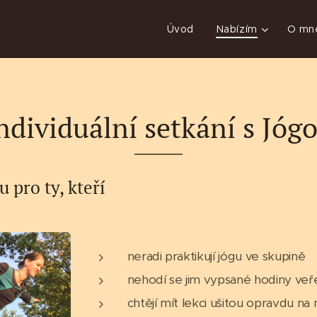
Úvod
Nabízím
O mn
ndividuální setkání s Jóg
u pro ty, kteří
neradi praktikují jógu ve skupině
nehodí se jim vypsané hodiny veře
chtějí mít lekci ušitou opravdu na 