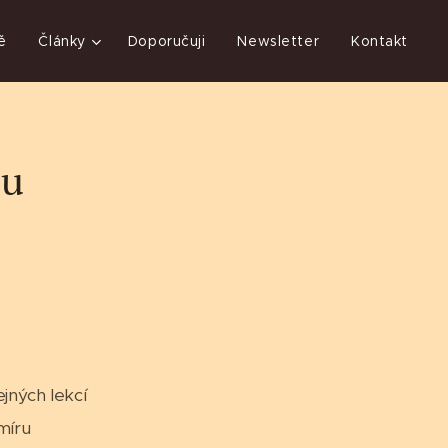
ě
Články
Doporučuji
Newsletter
Kontakt
ou
jných lekcí
míru