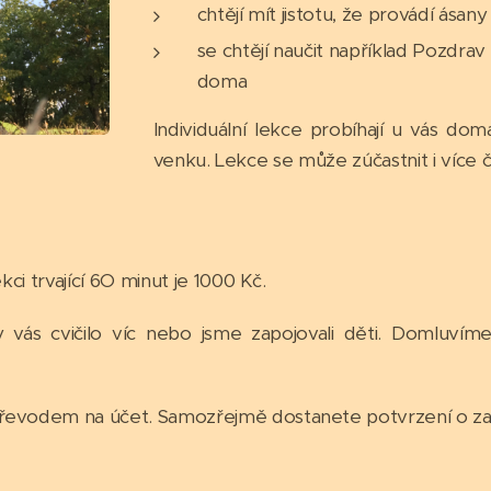
chtějí mít jistotu, že provádí ásan
se chtějí naučit například Pozdrav
doma
Individuální lekce probíhají u vás do
venku. Lekce se může zúčastnit i více 
ekci trvající 6O minut je 1000 Kč.
 vás cvičilo víc nebo jsme zapojovali děti. Domluvíme 
převodem na účet. Samozřejmě dostanete potvrzení o za