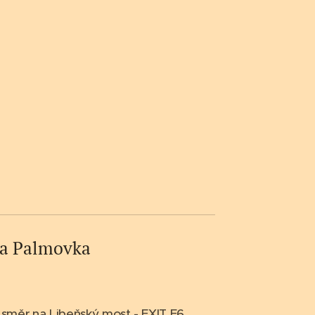
ra Palmovka
a
směr na Libeňský most - EXIT E6
.