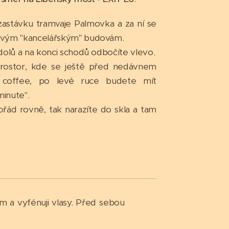
zastávku tramvaje Palmovka a za ní se
ovým "kancelářským" budovám.
dolů a na konci schodů odbočíte vlevo.
rostor, kde se ještě před nedávnem
 coffee, po levé ruce budete mít
minute".
ořád rovně, tak narazíte do skla a tam
m a vyfénuji vlasy. Před sebou