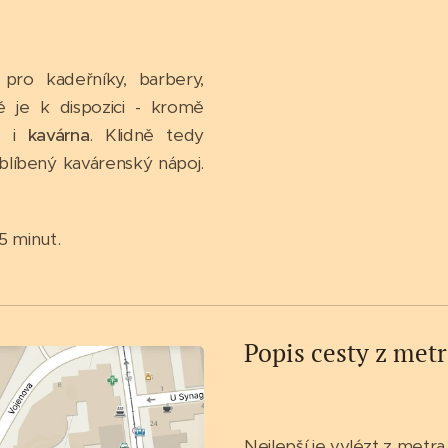
ro kadeřníky, barbery,
 je k dispozici - kromě
- i
kavárna
. Klidně tedy
blíbený kavárenský nápoj.
5 minut.
Popis cesty z met
Nejlepší je vylézt z metr