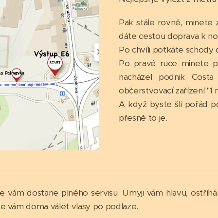
Pak stále rovně, minete 
dáte cestou doprava k n
Po chvíli potkáte schody 
Po pravé ruce minete p
nacházel podnik Costa
občerstvovací zařízení "1 
A když byste šli pořád p
přesně to je.
se vám dostane plného servisu. Umyji vám hlavu, ostříhá
e vám doma válet vlasy po podlaze.