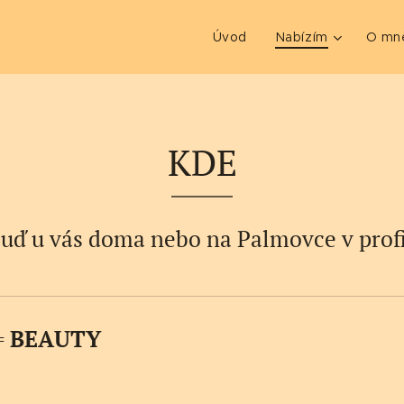
Úvod
Nabízím
O mn
KDE
Buď u vás doma nebo na Palmovce v profi
=
BEAUTY