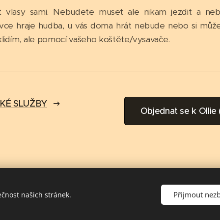
lasy sami. Nebudete muset ale nikam jezdit a nebu
ce hraje hudba, u vás doma hrát nebude nebo si můžete
lidím, ale pomocí vašeho koštěte/vysavače.
CKÉ SLUŽBY
Objednat se k Ollie
salutem spiritus vitae
Přijmout nez
ečnost našich stránek.
Vytvořeno službou
Webnode
Cookies