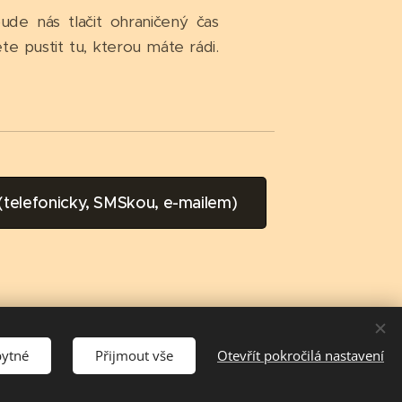
de nás tlačit ohraničený čas
 pustit tu, kterou máte rádi.
 (telefonicky, SMSkou, e-mailem)
bytné
Přijmout vše
Otevřít pokročilá nastavení