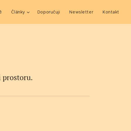
ě
Články
Doporučuji
Newsletter
Kontakt
 prostoru.