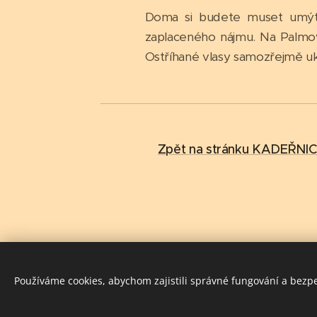
Doma si budete muset umýt v
zaplaceného nájmu. Na Palmov
Ostříhané vlasy samozřejmě uk
Zpět na stránku KADEŘNI
Používáme cookies, abychom zajistili správné fungování a bezp