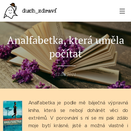
duch_zdraví
Analfabetka, která uměla
počítat
12.04.2021
Analfabetka je podle mě báječná výpravná
kniha, která se nebojí dohánět věci do
extrémů. V porovnání s ní se mi pak zdálo
moje bytí krásné, jisté a možná vlastně i