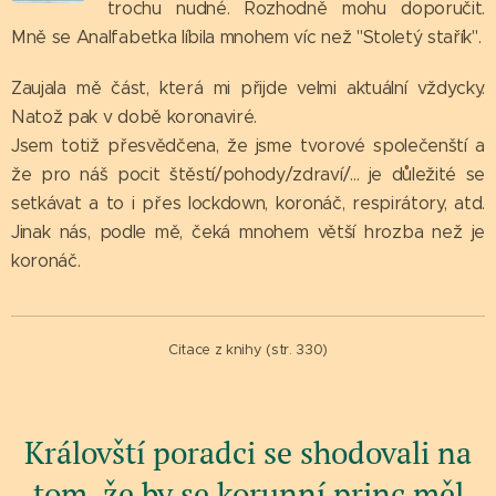
trochu nudné. Rozhodně mohu doporučit.
Mně se Analfabetka líbila mnohem víc než "Stoletý stařík".
Zaujala mě část, která mi přijde velmi aktuální vždycky.
Natož pak v době koronaviré.
Jsem totiž přesvědčena, že jsme tvorové společenští a
že pro náš pocit štěstí/pohody/zdraví/... je důležité se
setkávat a to i přes lockdown, koronáč, respirátory, atd.
Jinak nás, podle mě, čeká mnohem větší hrozba než je
koronáč.
Citace z knihy (str. 330)
Královští poradci se shodovali na
tom, že by se korunní princ měl