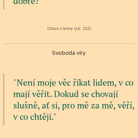
dobré?
Citace z knihy (str. 232)
Svoboda víry
"Není moje věc říkat lidem, v co
mají věřit. Dokud se chovají
slušně, ať si, pro mě za mě, věří,
v co chtějí."