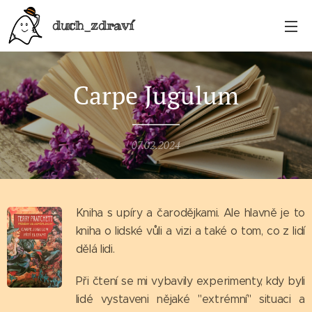
duch_zdraví
Carpe Jugulum
07.02.2024
Kniha s upíry a čarodějkami. Ale hlavně je to
kniha o lidské vůli a vizi a také o tom, co z lidí
dělá lidi.
Při čtení se mi vybavily experimenty, kdy byli
lidé vystaveni nějaké "extrémní" situaci a