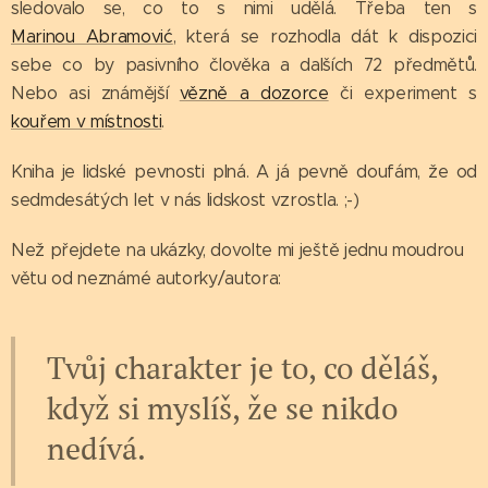
sledovalo se, co to s nimi udělá. Třeba ten s
Marinou Abramović
, která se rozhodla dát k dispozici
sebe co by pasivního člověka a dalších 72 předmětů.
Nebo asi známější
vězně a dozorce
či experiment s
kouřem v místnosti
.
Kniha je lidské pevnosti plná. A já pevně doufám, že od
sedmdesátých let v nás lidskost vzrostla. ;-)
Než přejdete na ukázky, dovolte mi ještě jednu moudrou
větu od neznámé autorky/autora:
Tvůj charakter je to, co děláš,
když si myslíš, že se nikdo
nedívá.