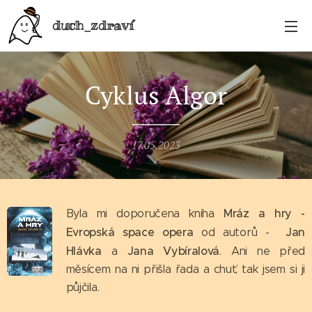
duch_zdraví
Cyklus Algor
17.05.2023
Mráz a hry -
Byla mi doporučena kniha
Evropská space opera
Jan
od autorů -
Hlávka
Jana Vybíralová
a
. Ani ne před
měsícem na ni přišla řada a chuť, tak jsem si ji
půjčila.