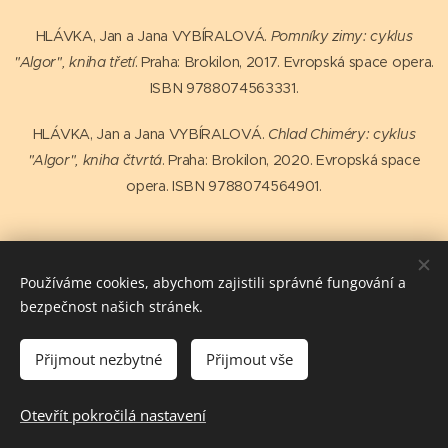
HLÁVKA, Jan a Jana VYBÍRALOVÁ.
Pomníky zimy: cyklus
"Algor", kniha třetí
. Praha: Brokilon, 2017. Evropská space opera.
ISBN 9788074563331.
HLÁVKA, Jan a Jana VYBÍRALOVÁ.
Chlad Chiméry: cyklus
"Algor", kniha čtvrtá
. Praha: Brokilon, 2020. Evropská space
opera. ISBN 9788074564901.
Share
Používáme cookies, abychom zajistili správné fungování a
bezpečnost našich stránek.
Přijmout nezbytné
Přijmout vše
salutem spiritus vitae
Otevřít pokročilá nastavení
Vytvořeno službou
Webnode
Cookies