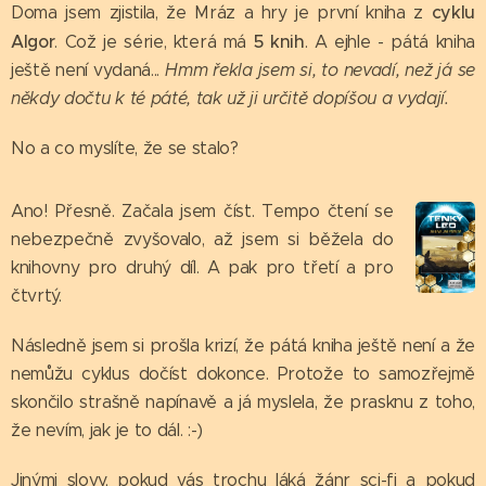
cyklu
Doma jsem zjistila, že Mráz a hry je první kniha z
Algor
5 knih
. Což je série, která má
. A ejhle - pátá kniha
ještě není vydaná...
Hmm řekla jsem si, to nevadí, než já se
někdy dočtu k té páté, tak už ji určitě dopíšou a vydají.
No a co myslíte, že se stalo?
Ano! Přesně. Začala jsem číst. Tempo čtení se
nebezpečně zvyšovalo, až jsem si běžela do
knihovny pro druhý díl. A pak pro třetí a pro
čtvrtý.
Následně jsem si prošla krizí, že pátá kniha ještě není a že
nemůžu cyklus dočíst dokonce. Protože to samozřejmě
skončilo strašně napínavě a já myslela, že prasknu z toho,
že nevím, jak je to dál. :-)
Jinými slovy, pokud vás trochu láká žánr sci-fi a pokud