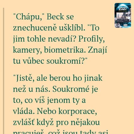
"Chápu," Beck se
znechuceně ušklíbl. "To
jim tohle nevadí? Profily,
kamery, biometrika. Znají
tu vůbec soukromí?"
"Jistě, ale berou ho jinak
než u nás. Soukromé je
to, co víš jenom ty a
vláda. Nebo korporace,
zvlášť když pro nějakou
pracuješ, což jsou tady asi