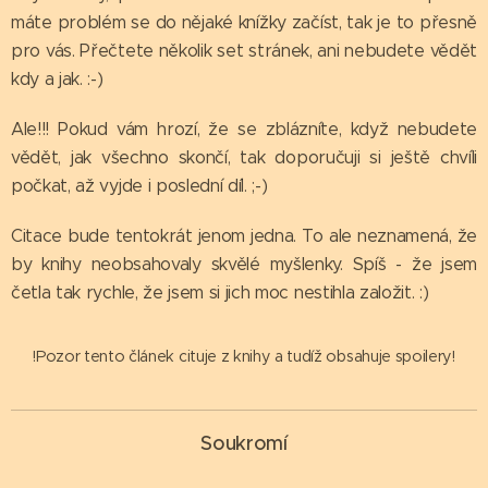
máte problém se do nějaké knížky začíst, tak je to přesně
pro vás. Přečtete několik set stránek, ani nebudete vědět
kdy a jak. :-)
Ale!!! Pokud vám hrozí, že se zblázníte, když nebudete
vědět, jak všechno skončí, tak doporučuji si ještě chvíli
počkat, až vyjde i poslední díl. ;-)
Citace bude tentokrát jenom jedna. To ale neznamená, že
by knihy neobsahovaly skvělé myšlenky. Spíš - že jsem
četla tak rychle, že jsem si jich moc nestihla založit. :)
!Pozor tento článek cituje z knihy a tudíž obsahuje spoilery!
Soukromí