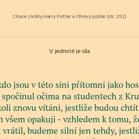
Citace z knihy Harry Potter a Ohnivý pohár (str. 252)
V jednotě je síla
kdo jsou v této síni přítomni jako hos
 spočinul očima na studentech z Kru
oli znovu vítáni, jestliže budou chtít 
 všem opakuji - vzhledem k tomu, že
vrátil, budeme silní jen tehdy, jest