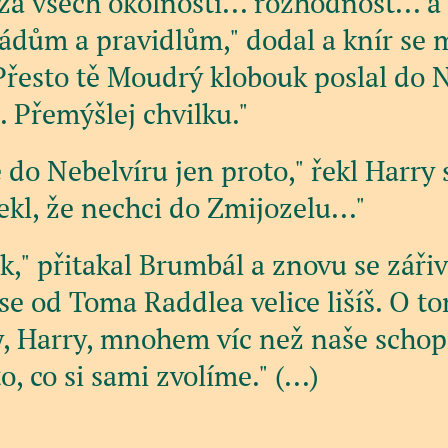
 za všech okolností... rozhodnost... a 
řádům a pravidlům," dodal a knír se
Přesto tě Moudrý klobouk poslal do N
č. Přemýšlej chvilku."
 do Nebelvíru jen proto," řekl Harry 
kl, že nechci do Zmijozelu..."
k," přitakal Brumbál a znovu se zářiv
se od Toma Raddlea velice lišíš. O to
, Harry, mnohem víc než naše schop
, co si sami zvolíme." (...)