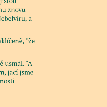
jistou
 mu znovu
ebelvíru, a
sklíčeně, "že
ě usmál. "A
m, jací jsme
nosti