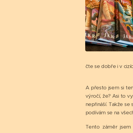
čte se dobře i v cizíc
A přesto jsem si ten
výročí, že? Asi to vy
nepřináší. Takže se 
podívám se na všechn
Tento záměr jsem 