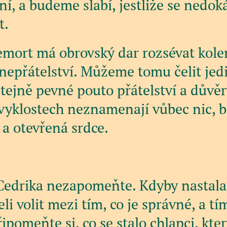
ní, a budeme slabí, jestliže se nedo
t.
emort má obrovský dar rozsévat kol
nepřátelství. Můžeme tomu čelit jedi
stejně pevné pouto přátelství a důvěr
zvyklostech neznamenají vůbec nic, 
e a otevřená srdce.
Cedrika nezapomeňte. Kdyby nastala 
li volit mezi tím, co je správné, a tím
ipomeňte si, co se stalo chlapci, kte