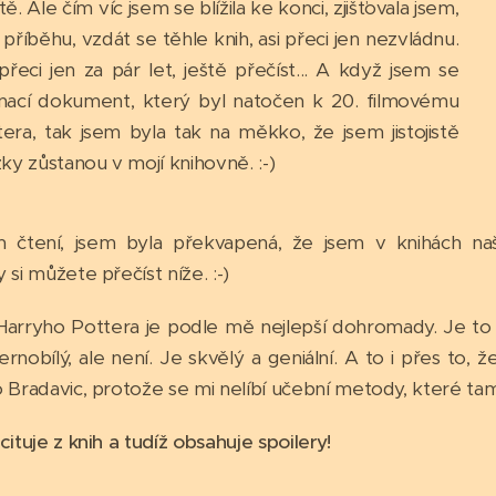
ě. Ale čím víc jsem se blížila ke konci, zjišťovala jsem,
příběhu, vzdát se těhle knih, asi přeci jen nezvládnu.
přeci jen za pár let, ještě přečíst... A když jsem se
nací dokument, který byl natočen k 20. filmovému
era, tak jsem byla tak na měkko, že jsem jistojistě
žky zůstanou v mojí knihovně. :-)
m čtení, jsem byla překvapená, že jsem v knihách n
 si můžete přečíst níže. :-)
 Harryho Pottera je podle mě nejlepší dohromady. Je to s
černobílý, ale není. Je skvělý a geniální. A to i přes to, 
 Bradavic, protože se mi nelíbí učební metody, které tam
cituje z knih a tudíž obsahuje spoilery!