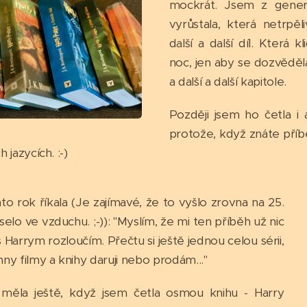
mockrát. Jsem z gener
vyrůstala, která netrpěl
další a další díl. Která 
noc, jen aby se dozvěděla
a další a další kapitole.
Později jsem ho četla i
protože, když znáte pří
h jazycích. :-)
to rok říkala (Je zajímavé, že to vyšlo zrovna na 25.
selo ve vzduchu. ;-)): "Myslím, že mi ten příběh už nic
s Harrym rozloučím. Přečtu si ještě jednou celou sérii,
y filmy a knihy daruji nebo prodám..."
měla ještě, když jsem četla osmou knihu - Harry