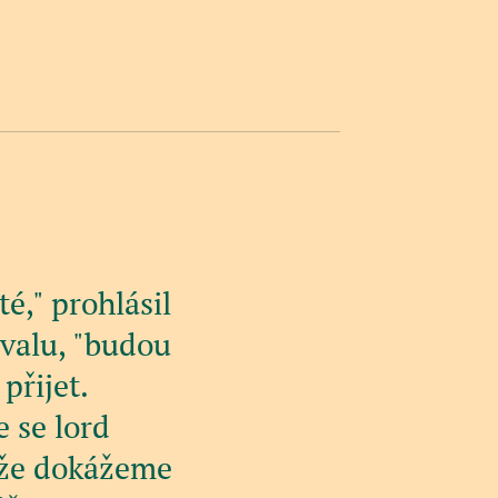
té," prohlásil
valu, "budou
přijet.
 se lord
liže dokážeme