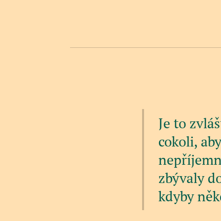
Je to zvlá
cokoli, aby
nepříjemný
zbývaly d
kdyby někd