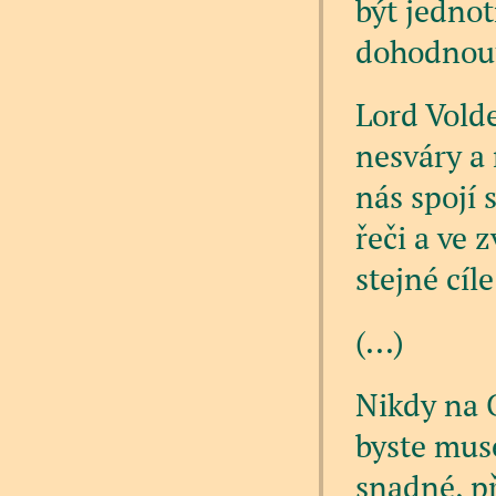
být jednot
dohodnou
Lord Vold
nesváry a 
nás spojí 
řeči a ve 
stejné cíl
(...)
Nikdy na 
byste muse
snadné, př