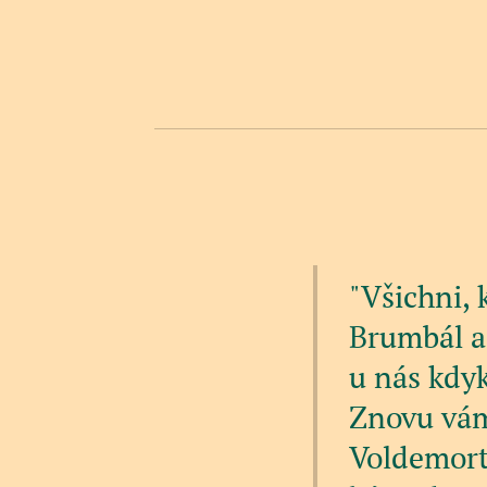
"Všichni, 
Brumbál a
u nás kdyk
Znovu vám
Voldemort 