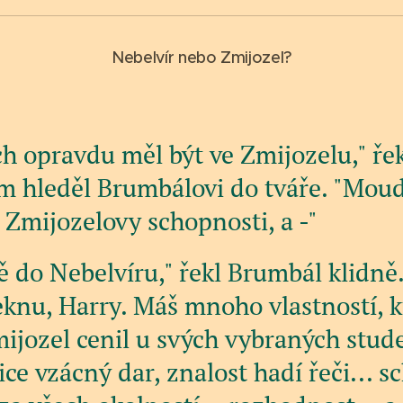
Nebelvír nebo Zmijozel?
h opravdu měl být ve Zmijozelu," řek
ím hleděl Brumbálovi do tváře. "Mou
 Zmijozelovy schopnosti, a -"
tě do Nebelvíru," řekl Brumbál klidně
řeknu, Harry. Máš mnoho vlastností, k
ijozel cenil u svých vybraných stud
lice vzácný dar, znalost hadí řeči... 