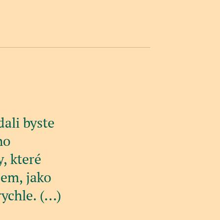
dali byste
ho
, které
pem, jako
chle. (...)