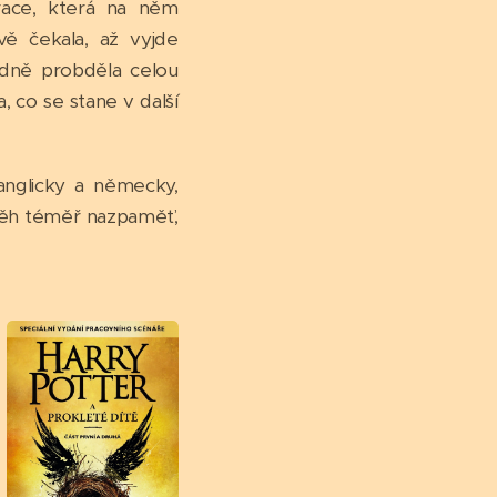
ace, která na něm
ivě čekala, až vyjde
klidně probděla celou
, co se stane v další
 anglicky a německy,
běh téměř nazpaměť,