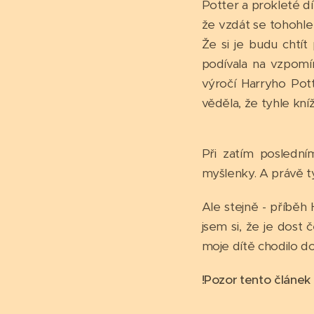
Potter a prokleté dít
že vzdát se tohohle 
Že si je budu chtít 
podívala na vzpomí
výročí Harryho Pott
věděla, že tyhle kní
Při zatím poslední
myšlenky. A právě ty
Ale stejně - příběh
jsem si, že je dost 
moje dítě chodilo do
!Pozor tento článek 