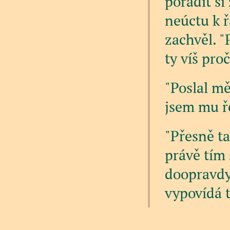
poradit si
neúctu k 
zachvěl. "
ty víš pro
"Poslal mě
jsem mu ře
"Přesně ta
právě tím 
doopravdy
vypovídá to