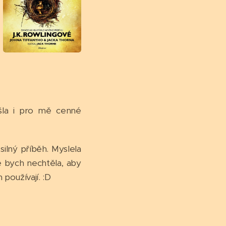
ašla i pro mě cenné
ilný příběh. Myslela
že bych nechtěla, aby
 používají. :D