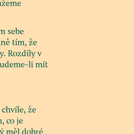
kážeme
em sebe
ně tím, že
y. Rozdíly v
budeme-li mít
chvíle, že
, co je
rý měl dobré