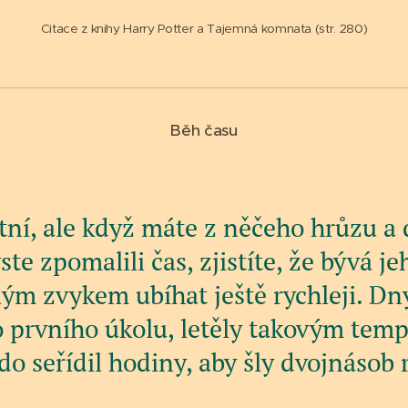
Citace z knihy Harry Potter a Tajemná komnata (str. 280)
Běh času
štní, ale když máte z něčeho hrůzu a 
ste zpomalili čas, zjistíte, že bývá je
m zvykem ubíhat ještě rychleji. Dny
o prvního úkolu, letěly takovým tem
o seřídil hodiny, aby šly dvojnásob ry