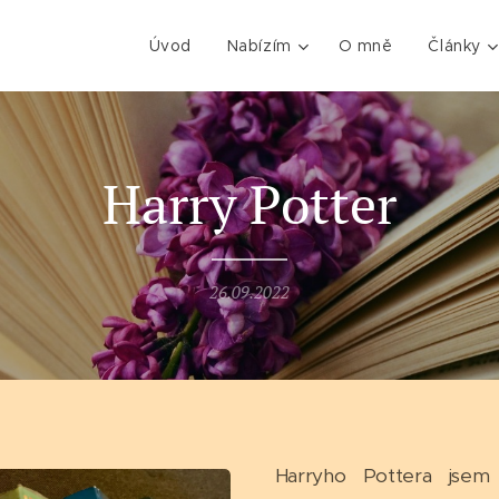
Úvod
Nabízím
O mně
Články
Harry Potter
26.09.2022
Harryho Pottera jsem