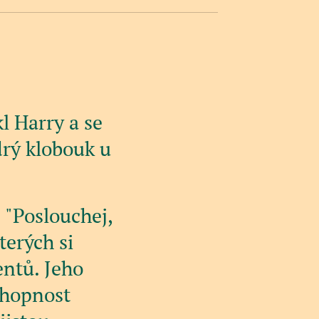
l Harry a se
drý klobouk u
. "Poslouchej,
terých si
entů. Jeho
schopnost