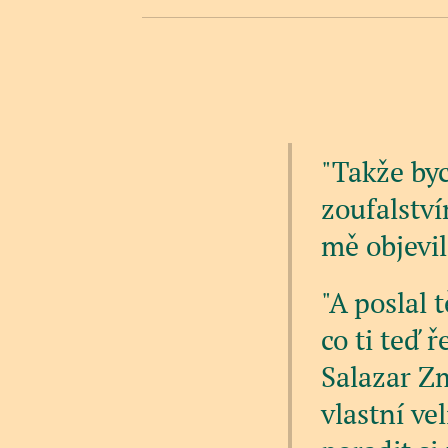
"Takže byc
zoufalstv
mě objevil
"A poslal 
co ti teď 
Salazar Zm
vlastní ve