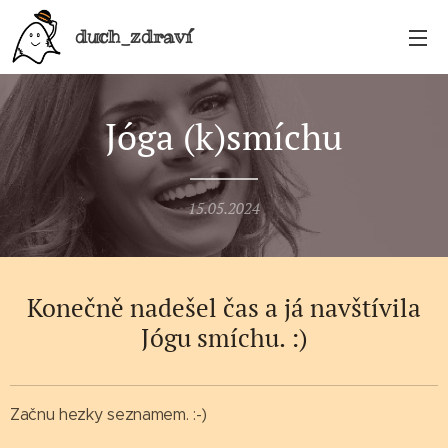
duch_zdraví
Jóga (k)smíchu
15.05.2024
Konečně nadešel čas a já navštívila
Jógu smíchu. :)
Začnu hezky seznamem. :-)