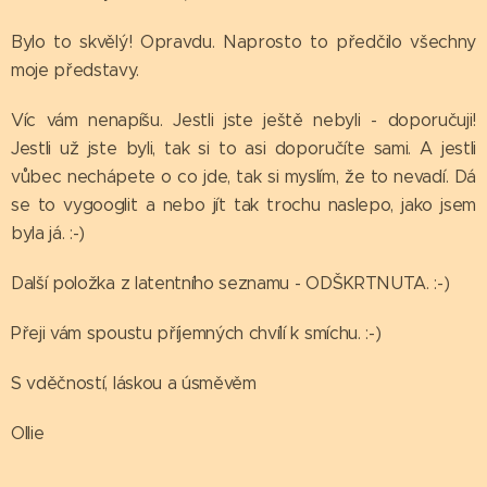
Bylo to skvělý! Opravdu. Naprosto to předčilo všechny
moje představy.
Víc vám nenapíšu. Jestli jste ještě nebyli - doporučuji!
Jestli už jste byli, tak si to asi doporučíte sami. A jestli
vůbec nechápete o co jde, tak si myslím, že to nevadí. Dá
se to vygooglit a nebo jít tak trochu naslepo, jako jsem
byla já. :-)
Další položka z latentního seznamu - ODŠKRTNUTA. :-)
Přeji vám spoustu příjemných chvílí k smíchu. :-)
S vděčností, láskou a úsměvěm
Ollie