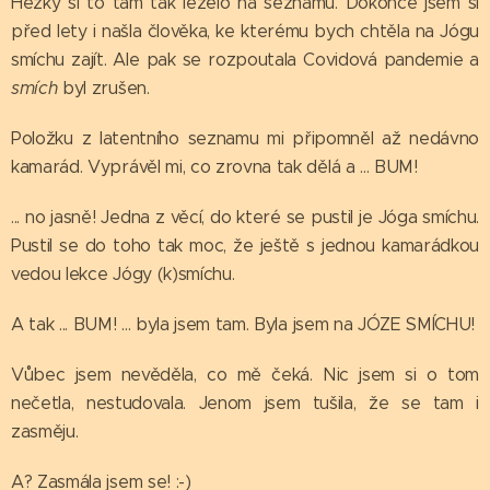
Hezky si to tam tak leželo na seznamu. Dokonce jsem si
před lety i našla člověka, ke kterému bych chtěla na Jógu
smíchu zajít. Ale pak se rozpoutala Covidová pandemie a
smích
byl zrušen.
Položku z latentního seznamu mi připomněl až nedávno
kamarád. Vyprávěl mi, co zrovna tak dělá a ... BUM!
... no jasně! Jedna z věcí, do které se pustil je Jóga smíchu.
Pustil se do toho tak moc, že ještě s jednou kamarádkou
vedou lekce Jógy (k)smíchu.
A tak ... BUM! ... byla jsem tam. Byla jsem na JÓZE SMÍCHU!
Vůbec jsem nevěděla, co mě čeká. Nic jsem si o tom
nečetla, nestudovala. Jenom jsem tušila, že se tam i
zasměju.
A? Zasmála jsem se! :-)