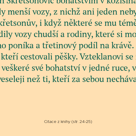
h Skřetsonovic bohatstvím v kožišin
y menší vozy, z nichž ani jeden neby
křetsonův, i když některé se mu témě
dily vozy chudší a rodiny, které si mo
o poníka a třetinový podíl na krávě
, kteří cestovali pěšky. Vzteklanovi se 
 veškeré své bohatství v jedné ruce, 
eleji než ti, kteří za sebou necháva
Citace z knihy (str. 24-25)