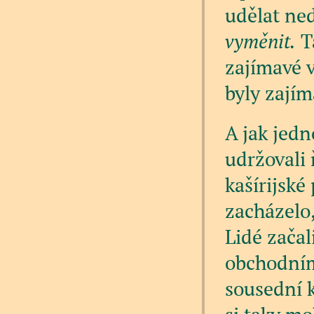
udělat ned
vyměnit.
Ta
zajímavé v
byly zajím
A jak jed
udržovali 
kašírijské
zacházelo,
Lidé začal
obchodním
sousední k