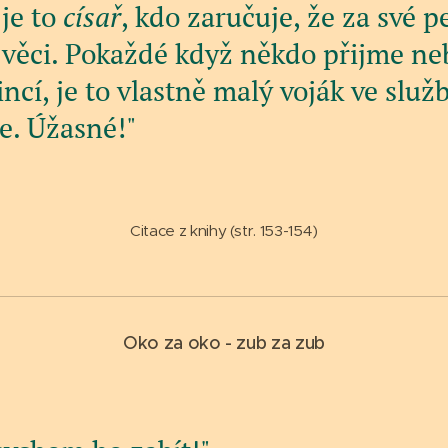
je to
císař
, kdo zaručuje, že za své p
 věci. Pokaždé když někdo přijme ne
ncí, je to vlastně malý voják ve služ
še. Úžasné!"
Citace z knihy (str. 153-154)
Oko za oko - zub za zub