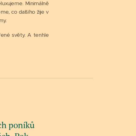
eluxujeme. Minimálně
e, co dalšího žije v
my.
řené světy. A tenhle
ích poníků