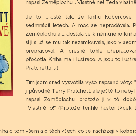
napsal Zeměplochu... Vlastně ne! Teda vlastně
Je to prostě tak, že knihu Kobercové n
sedmnácti letech. A moc se neprodávala. Pak
Zeměplochu a ... dostala se k němu jeho knih
si ji a už se mu tak nezamlouvala, jako v sedmn
přepracoval. A přesně tohle přepracova
přečetla. Kniha má i ilustrace. A jsou to ilus
Pratchetta. :-)
Tím jsem snad vysvětlila výše napsané věty:
ji původně Terry Pratchett, ale ještě to nebyl
napsal Zeměplochu, protože ji v té době 
"Vlastně jo!"
(Protože tenhle hustej týpek t
ha o tom všem a o těch všech, co se nacházejí v koberci.