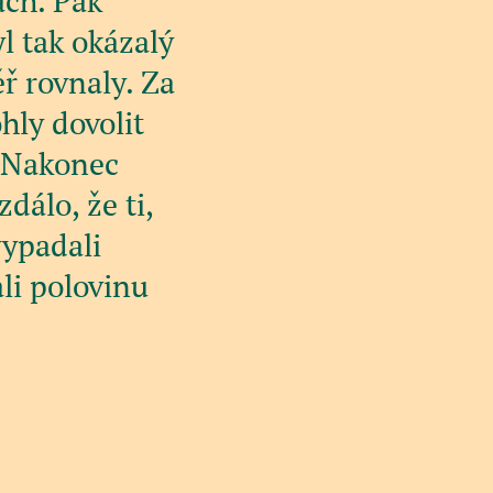
ách. Pak
l tak okázalý
ř rovnaly. Za
hly dovolit
. Nakonec
zdálo, že ti,
vypadali
li polovinu