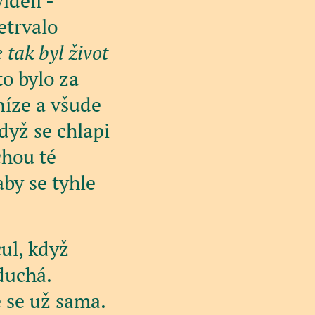
iděli -
etrvalo
 tak byl život
to bylo za
níze a všude
když se chlapi
chou té
by se tyhle
ul, když
duchá.
 se už sama.