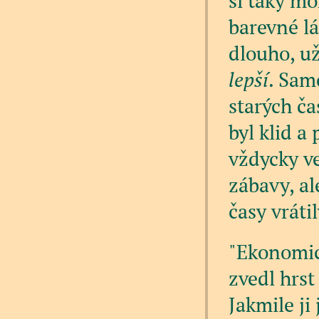
si taky moh
barevné lá
dlouho, už 
lepší
. Sam
starých ča
byl klid a
vždycky ve
zábavy, al
časy vrátil
"Ekonomic
zvedl hrst
Jakmile ji