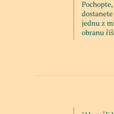
Pochopte, 
dostanete
jednu z mi
obranu ří