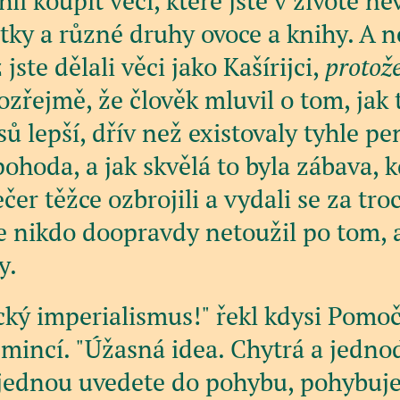
li koupit věci, které jste v životě nev
tky a různé druhy ovoce a knihy. A n
jste dělali věci jako Kašírijci,
protože
ozřejmě, že člověk mluvil o tom, jak 
sů lepší, dřív než existovaly tyhle pe
 pohoda, a jak skvělá to byla zábava, 
čer těžce ozbrojili a vydali se za tro
e nikdo doopravdy netoužil po tom, a
y.
ký imperialismus!" řekl kdysi Pomoč
 mincí. "Úžasná idea. Chytrá a jedno
 jednou uvedete do pohybu, pohybuje