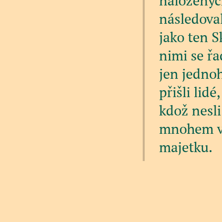
naloženýc
následoval
jako ten S
nimi se řa
jen jednoh
přišli lidé
kdož nesli
mnohem ves
majetku.