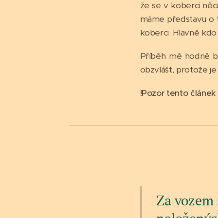
že se v koberci něc
máme představu o to
koberci. Hlavně kdo ž
Příběh mě hodně bav
obzvlášť, protože je 
!Pozor tento článek 
Za vozem s