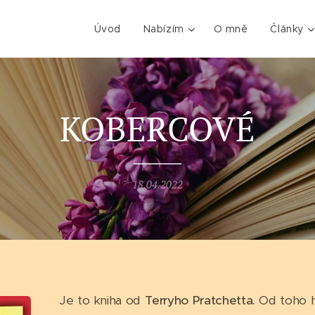
Úvod
Nabízím
O mně
Články
KOBERCOVÉ
18.04.2022
Je to kniha od
Terryho Pratchetta.
Od toho h