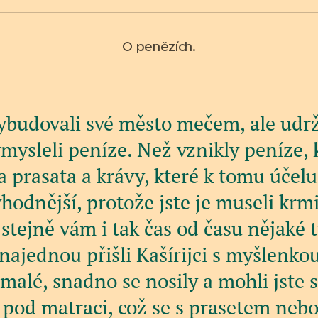
O penězích.
vybudovali své město mečem, ale udrž
mysleli peníze. Než vznikly peníze, 
za prasata a krávy, které k tomu účel
hodnější, protože jste je museli krmi
 stejně vám i tak čas od času nějaké 
 najednou přišli Kašírijci s myšlenko
 malé, snadno se nosily a mohli jste s
 pod matraci, což se s prasetem neb