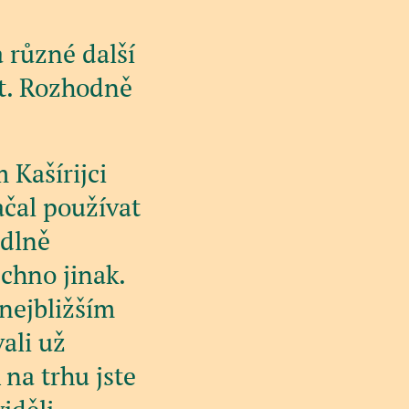
 různé další
et. Rozhodně
 Kašírijci
ačal používat
odlně
echno jinak.
 nejbližším
ali už
 na trhu jste