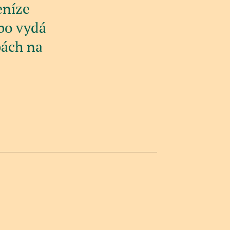
eníze
bo vydá
bách na