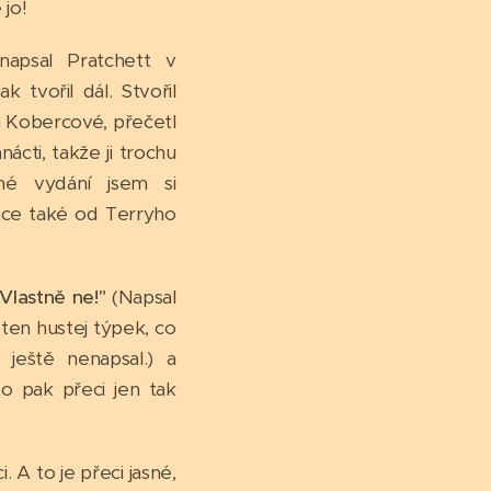
 jo!
apsal Pratchett v
 tvořil dál. Stvořil
a Kobercové, přečetl
ácti, takže ji trochu
né vydání jsem si
trace také od Terryho
"Vlastně ne!"
(Napsal
 ten hustej týpek, co
ještě nenapsal.) a
o pak přeci jen tak
 A to je přeci jasné,