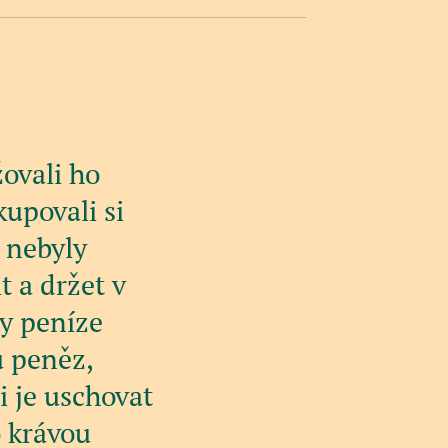
ovali ho
kupovali si
u nebyly
t a držet v
ty peníze
u peněz,
i je uschovat
o krávou