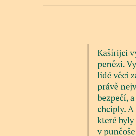
Kašírijci 
penězi. Vy
lidé věci 
právě nejv
bezpečí, a
chcíply. A
které byly
v punčoše