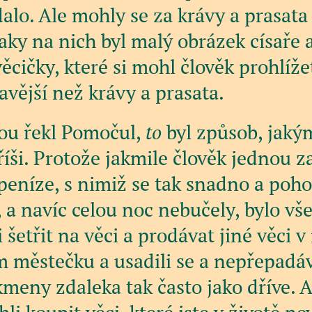
alo. Ale mohly se za krávy a prasata
ky na nich byl malý obrázek císaře a
ěcičky, které si mohl člověk prohlíž
avější než krávy a prasata.
nou řekl Pomočul,
to
byl způsob, jakým
říši. Protože jakmile člověk jednou z
 peníze, s nimiž se tak snadno a poh
 a navíc celou noc nebučely, bylo vš
i šetřit na věci a prodávat jiné věci v
 městečku a usadili se a nepřepadáv
meny zdaleka tak často jako dříve. A