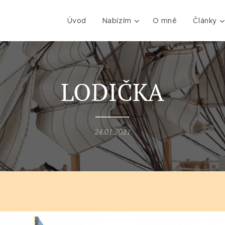
Úvod
Nabízím
O mně
Články
LODIČKA
24.01.2021