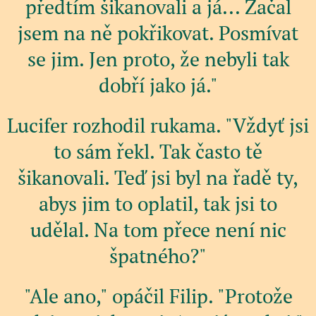
předtím šikanovali a já... Začal
jsem na ně pokřikovat. Posmívat
se jim. Jen proto, že nebyli tak
dobří jako já."
Lucifer rozhodil rukama. "Vždyť jsi
to sám řekl. Tak často tě
šikanovali. Teď jsi byl na řadě ty,
abys jim to oplatil, tak jsi to
udělal. Na tom přece není nic
špatného?"
"Ale ano," opáčil Filip. "Protože