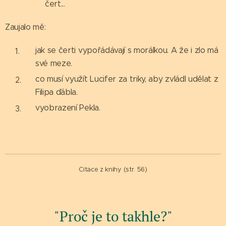
čert...
Zaujalo mě:
jak se čerti vypořádávají s morálkou. A že i zlo má
své meze.
co musí využít Lucifer za triky, aby zvládl udělat z
Filipa ďábla.
vyobrazení Pekla.
Citace z knihy (str. 56)
"Proč je to takhle?"