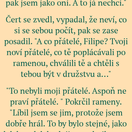
pak jsem jako oni. A to já nechci."
Čert se zvedl, vypadal, že neví, co
si se sebou počít, pak se zase
posadil. "A co přátelé, Filipe? Tvoji
noví přátelé, co tě poplácávali po
ramenou, chválili tě a chtěli s
tebou být v družstvu a..."
"To nebyli moji přátelé. Aspoň ne
praví přátelé. " Pokrčil rameny.
"Líbil jsem se jim, protože jsem
dobře hrál. To by bylo stejné, jako