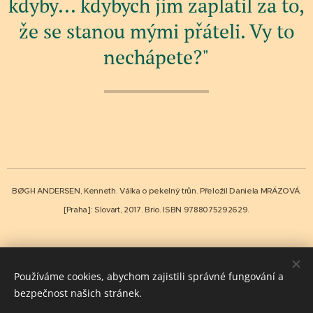
kdyby... kdybych jim zaplatil za to,
že se stanou mými přáteli. Vy to
nechápete?"
BØGH ANDERSEN, Kenneth. Válka o pekelný trůn. Přeložil Daniela MRÁZOVÁ.
[Praha]: Slovart, 2017. Brio. ISBN 9788075292629.
Share
Používáme cookies, abychom zajistili správné fungování a
bezpečnost našich stránek.