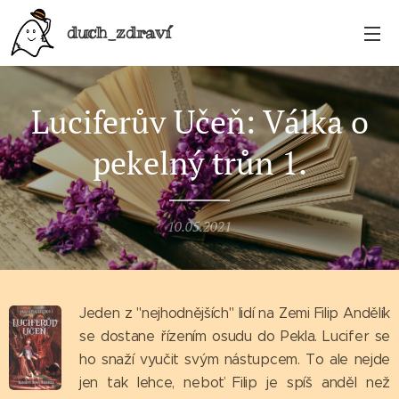
duch_zdraví
Luciferův Učeň: Válka o
pekelný trůn 1.
10.05.2021
Jeden z "nejhodnějších" lidí na Zemi Filip Andělík
se dostane řízením osudu do Pekla. Lucifer se
ho snaží vyučit svým nástupcem. To ale nejde
jen tak lehce, neboť Filip je spíš anděl než