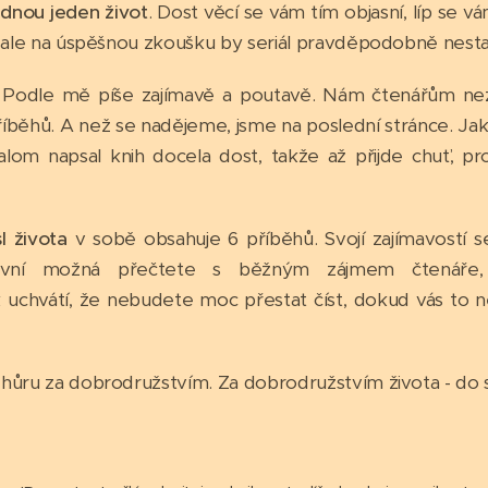
ednou jeden život
. Dost věcí se vám tím objasní, líp se vá
 ale na úspěšnou zkoušku by seriál pravděpodobně nestači
 Podle mě píše zajímavě a poutavě. Nám čtenářům nez
íběhů. A než se nadějeme, jsme na poslední stránce. Jak
 Yalom napsal knih docela dost, takže až přijde chuť, pr
 života
v sobě obsahuje 6 příběhů. Svojí zajímavostí s
rvní možná přečtete s běžným zájmem čtenáře, 
uchvátí, že nebudete moc přestat číst, dokud vás to n
hůru za dobrodružstvím. Za dobrodružstvím života - do 