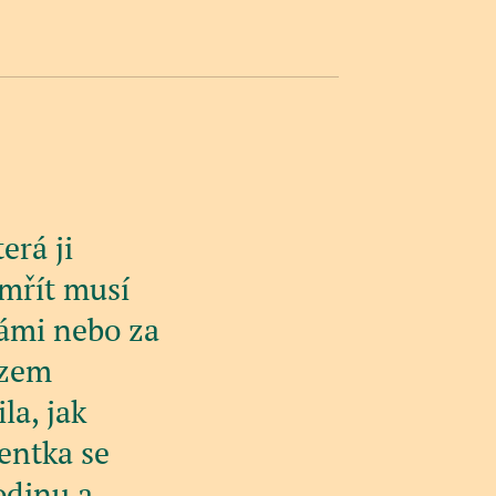
erá ji
emřít musí
ámi nebo za
azem
la, jak
entka se
odinu a