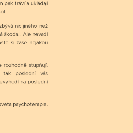
m pak tráví a ukládají
l...
bývá nic jiného než
á škoda... Ale nevadí
ostě si zase nějakou
e rozhodně stupňují.
tak poslední vás
evyhodí na poslední
světa psychoterapie.