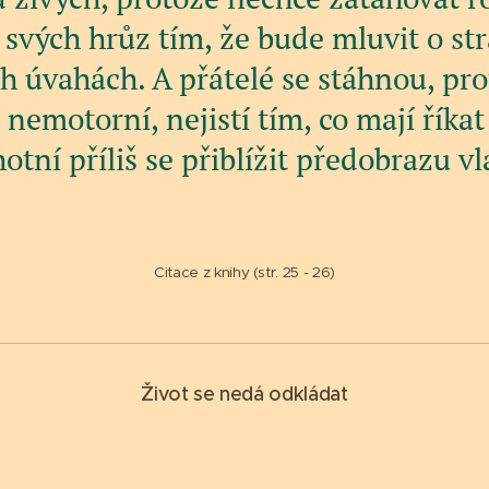
 svých hrůz tím, že bude mluvit o st
 úvahách. A přátelé se stáhnou, prot
nemotorní, nejistí tím, co mají říkat 
otní příliš se přiblížit předobrazu vl
Citace z knihy (str. 25 - 26)
Život se nedá odkládat