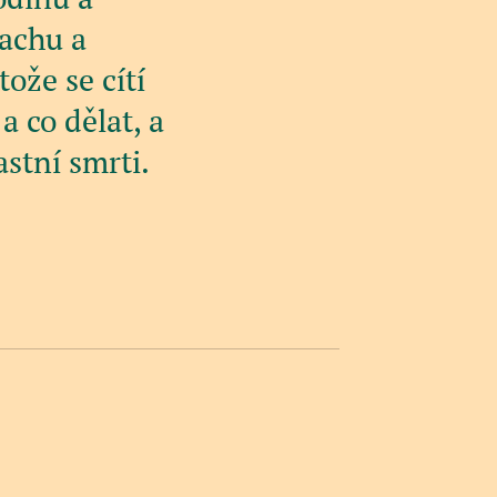
rachu a
ože se cítí
a co dělat, a
astní smrti.