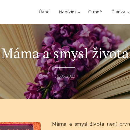
Úvod
Nabízím
O mně
Články
Máma a smysl života
10.05.2023
Máma a smysl života
není prvn