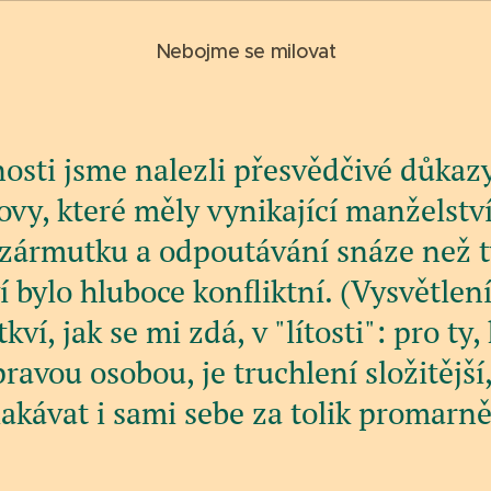
Nebojme se milovat
osti jsme nalezli přesvědčivé důkazy
y, které měly vynikající manželství
zármutku a odpoutávání snáze než ty
 bylo hluboce konfliktní. (Vysvětlen
ví, jak se mi zdá, v "lítosti": pro ty,
pravou osobou, je truchlení složitější
akávat i sami sebe za tolik promarně