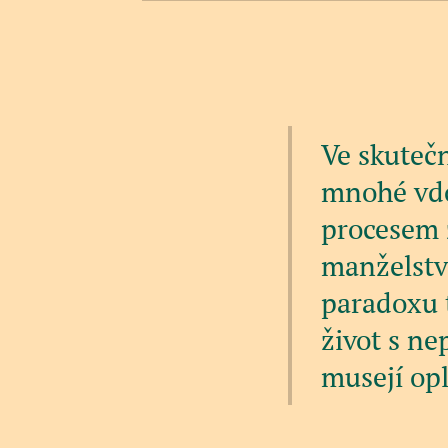
Ve skutečn
mnohé vdov
procesem 
manželství
paradoxu tk
život s ne
musejí opl