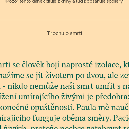
!Pozor tento článek cituje z knihy a tudíž obsahuje spoilery!
Trochu o smrti
rti se člověk bojí naprosté izolace, kt
nažíme se jít životem po dvou, ale z
 - nikdo nemůže naši smrt umřít s n
ížení umírajícího živými je předobr
konečné opuštěnosti. Paula mě nauči
írajícího funguje oběma směry. Paci
 živých, protože nechce zatahovat r