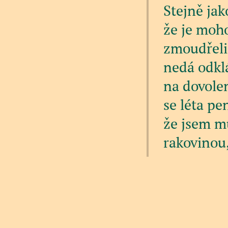
Stejně jako
že je moh
zmoudřeli.
nedá odklá
na dovolen
se léta pe
že jsem m
rakovinou,