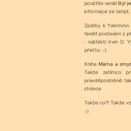
pouštíte seriál
Byl j
informace ze skript,
Zpátky k Yalomovi.
fandit postavám z př
- naštěstí Irvin D.
přečtu. ;-)
Kniha
Máma a smysl
Takže zatímco p
pravděpodobně tak 
stránce.
Takže co?! Takže vz
;-)