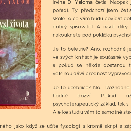
Irvina D. Yaloma
četla. Naopak j
pořadí. Ty předchozí jsem čet
škole. A co vám budu povídat do
dobrý spisovatel. A navíc díky
nakouknete pod pokličku psychote
Je to beletrie? Ano, rozhodně je
ve svých knihách je současně vy
a pokud se někde dostanou ty
většinou dává přednost vypravěči
Je to učebnice? No... Rozhodně
hodně dozví. Pokud u
psychoterapeutický základ, tak si 
Ale ke studiu vám to samotné stači
ho, jako když se učíte fyziologii a kromě skript a záp