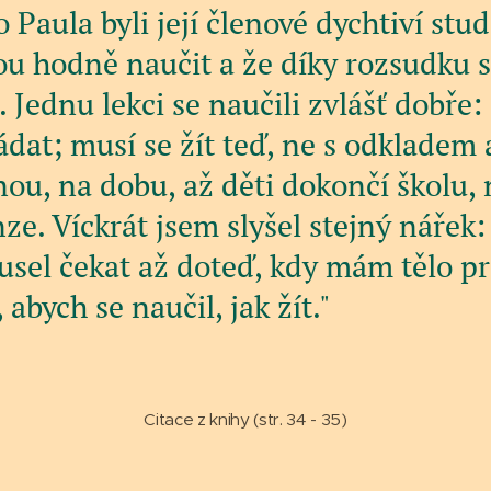
 Paula byli její členové dychtiví stude
ou hodně naučit a že díky rozsudku 
 Jednu lekci se naučili zvlášť dobře: 
dat; musí se žít teď, ne s odkladem 
ou, na dobu, až děti dokončí školu, 
nze. Víckrát jsem slyšel stejný nářek:
usel čekat až doteď, kdy mám tělo p
 abych se naučil, jak žít."
Citace z knihy (str. 34 - 35)