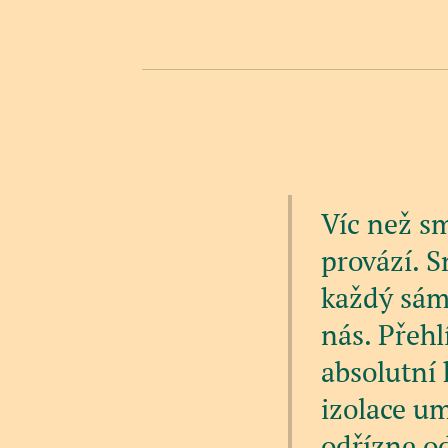
Víc než sm
provází. S
každý sám
nás. Přehl
absolutní 
izolace um
odřízne od