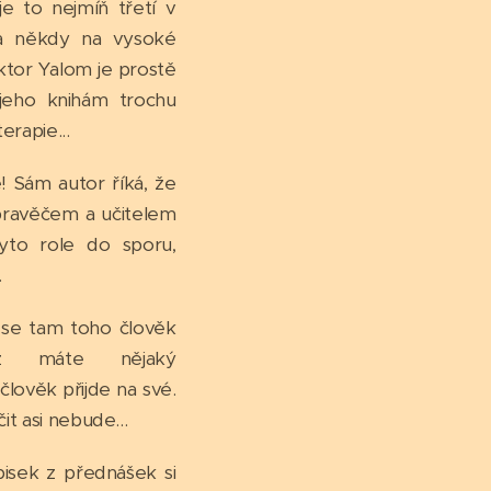
e to nejmíň třetí v
la někdy na vysoké
ktor Yalom je prostě
 jeho knihám trochu
rapie...
! Sám autor říká, že
pravěčem a učitelem
to role do sporu,
.
 se tam toho člověk
ž máte nějaký
člověk přijde na své.
t asi nebude...
isek z přednášek si