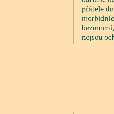
přátele do
morbidních
bezmocní, 
nejsou och