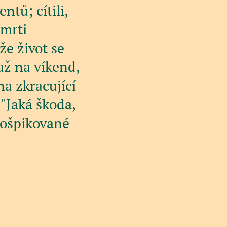
ntů; cítili,
smrti
že život se
až na víkend,
na zkracující
 "Jaká škoda,
rošpikované