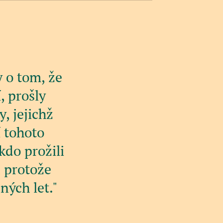
 o tom, že
, prošly
, jejichž
í tohoto
 kdo prožili
, protože
ných let."