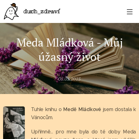
duch_zdraví
Meda Mládková - Můj
úžasný život
08.03.2023
Medě Mládkové
Tuhle knihu o
jsem dostala k
Vánocům.
Upřímně... pro mne byla do té doby Meda