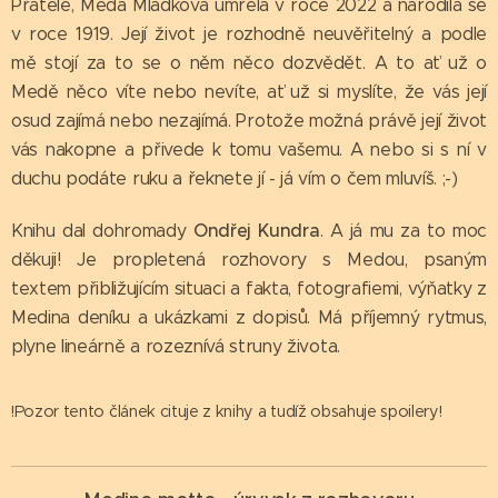
Přátelé, Meda Mládková umřela v roce 2022 a narodila se
v roce 1919. Její život je rozhodně neuvěřitelný a podle
mě stojí za to se o něm něco dozvědět. A to ať už o
Medě něco víte nebo nevíte, ať už si myslíte, že vás její
osud zajímá nebo nezajímá. Protože možná právě její život
vás nakopne a přivede k tomu vašemu. A nebo si s ní v
duchu podáte ruku a řeknete jí - já vím o čem mluvíš. ;-)
Ondřej Kundra
Knihu dal dohromady
. A já mu za to moc
děkuji! Je propletená rozhovory s Medou, psaným
textem přibližujícím situaci a fakta, fotografiemi, výňatky z
Medina deníku a ukázkami z dopisů. Má příjemný rytmus,
plyne lineárně a rozeznívá struny života.
!Pozor tento článek cituje z knihy a tudíž obsahuje spoilery!