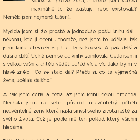
Mládková pouze žena, o které jsem věděla
maximálně to, že existuje, nebo existovala?
Neměla jsem nejmenší tušení...
Myslela jsem si, že prostě a jednoduše pošlu knihu dál -
někomu, kdo ji ocení. Jenomže, než jsem to udělala, tak
jsem knihu otevřela a přečetla si kousek. A pak další a
další a další. Úplně jsem se do knihy zamilovala. Četla jsem ji
s velkou vášní a chtěla vědět pořád víc a víc. Jako by mi v
hlavě znělo: "Co se stalo dál? Přečti si, co ta výjimečná
žena, udělala dalšího."
A tak jsem četla a četla, až jsem knihu celou přečetla.
Nechala jsem na sebe působit neuvěřitelný příběh
neuvěřitelné ženy, která našla smysl svého života ještě za
svého života. Což je podle mě ten poklad, který všichni
hledáme.