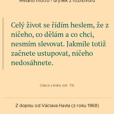
Medino motto - úryvek z rozhovoru
Celý život se řídím heslem, že z
ničeho, co dělám a co chci,
nesmím slevovat. Jakmile totiž
začnete ustupovat, ničeho
nedosáhnete.
Citace z knihy (str. 73)
Z dopisu od Václava Havla (z roku 1968)