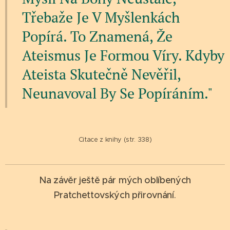
Třebaže Je V Myšlenkách
Popírá. To Znamená, Že
Ateismus Je Formou Víry. Kdyby
Ateista Skutečně Nevěřil,
Neunavoval By Se Popíráním."
Citace z knihy (str. 338)
Na závěr ještě pár mých oblíbených
Pratchettovských přirovnání
.