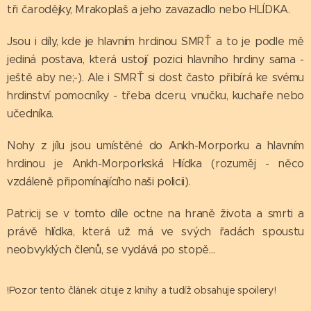
tři čarodějky, Mrakoplaš a jeho zavazadlo nebo HLÍDKA.
Jsou i díly, kde je hlavním hrdinou SMRŤ a to je podle mě
jediná postava, která ustojí pozici hlavního hrdiny sama -
ještě aby ne;-). Ale i SMRŤ si dost často přibírá ke svému
hrdinství pomocníky - třeba dceru, vnučku, kuchaře nebo
učedníka.
Nohy z jílu jsou umístěné do Ankh-Morporku a hlavním
hrdinou je Ankh-Morporkská Hlídka (rozuměj - něco
vzdáleně připomínajícího naši policii).
Patricij se v tomto díle octne na hraně života a smrti a
právě hlídka, která už má ve svých řadách spoustu
neobvyklých členů, se vydává po stopě...
!Pozor tento článek cituje z knihy a tudíž obsahuje spoilery!