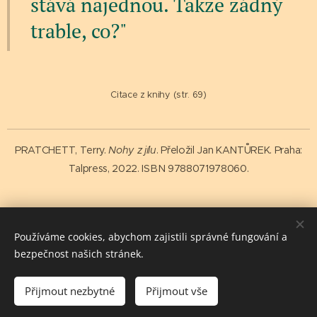
stává najednou. Takže žádný
trable, co?"
Citace z knihy (str. 69)
PRATCHETT, Terry.
Nohy z jílu
. Přeložil Jan KANTŮREK. Praha:
Talpress, 2022. ISBN 9788071978060.
Share
Používáme cookies, abychom zajistili správné fungování a
bezpečnost našich stránek.
Přijmout nezbytné
Přijmout vše
salutem spiritus vitae