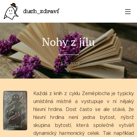
duch_zdraví
Nohy z jílu
13.10.2023
Každá z knih z cyklu Zeměplocha je typicky
umístěná místně a vystupuje v ní nějaký
hlavní hrdina. Dost často se ale stává, že
hlavní hrdina není jedna bytost, nýbrž
skupina bytostí, která společně vytváří
dynamický harmonický celek. Tak například