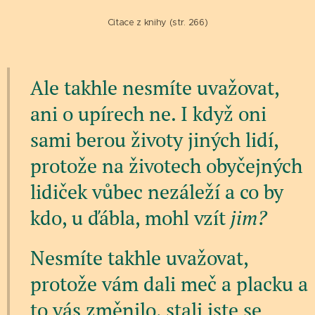
Citace z knihy (str. 266)
Ale takhle nesmíte uvažovat,
ani o upírech ne. I když oni
sami berou životy jiných lidí,
protože na životech obyčejných
lidiček vůbec nezáleží a co by
kdo, u ďábla, mohl vzít
jim?
Nesmíte takhle uvažovat,
protože vám dali meč a placku a
to vás změnilo, stali jste se