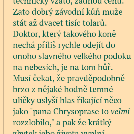
technicky vzato, žádnou cenu.
Zato dobrý závodní kůň muže
stát až dvacet tisíc tolarů.
Doktor, který takového koně
nechá příliš rychle odejít do
onoho slavného velkého podoku
na nebesích, je na tom hůř.
Musí čekat, že pravděpodobně
brzo z nějaké hodně temné
uličky uslyší hlas říkající něco
jako "pana Chrysoprase to
velmi
rozzlobilo," a pak že krátký
zbytek jeho života vyplní