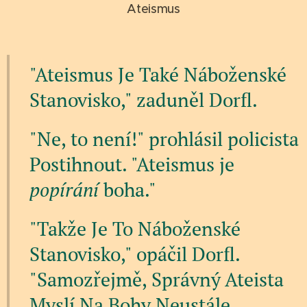
Ateismus
"Ateismus Je Také Náboženské
Stanovisko," zaduněl Dorfl.
"Ne, to není!" prohlásil policista
Postihnout. "Ateismus je
popírání
boha."
"Takže Je To Náboženské
Stanovisko," opáčil Dorfl.
"Samozřejmě, Správný Ateista
Myslí Na Bohy Neustále,