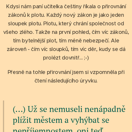
Kdysi nám paní učitelka češtiny říkala o přirovnání
zákonů k plotu. Každý nový zákon je jako jeden
sloupek plotu. Plotu, který chrání společnost od
všeho zlého. Takže na první pohled, čím víc zákonů,
tím bytelnější plot, tím méně nebezpečí. Ale
zároveň - čím víc sloupků, tím víc děr, kudy se dá
prolézt dovnitř... ;-)
Přesně na tohle přirovnání jsem si vzpomněla při
čtení následujícího úryvku.
(...) Už se nemuseli nenápadně
plížit městem a vyhýbat se
nepříjemnostem, oni teď