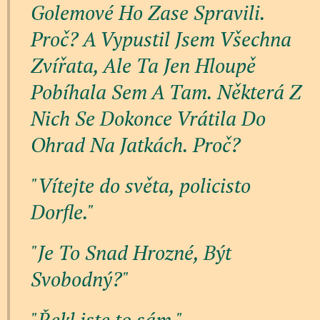
Golemové Ho Zase Spravili.
Proč? A Vypustil Jsem Všechna
Zvířata, Ale Ta Jen Hloupě
Pobíhala Sem A Tam. Některá Z
Nich Se Dokonce Vrátila Do
Ohrad Na Jatkách. Proč?
"Vítejte do světa, policisto
Dorfle."
"Je To Snad Hrozné, Být
Svobodný?"
"Řekl jste to sám."