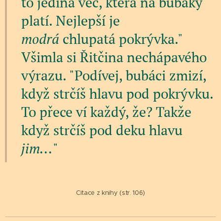
to jediná věc, která na bubáky
platí. Nejlepší je
modrá
chlupatá pokrývka."
Všimla si Řitčina nechápavého
výrazu. "Podívej, bubáci zmizí,
když strčíš hlavu pod pokrývku.
To přece ví každý, že? Takže
když strčíš pod deku hlavu
jim...
"
Citace z knihy (str. 106)