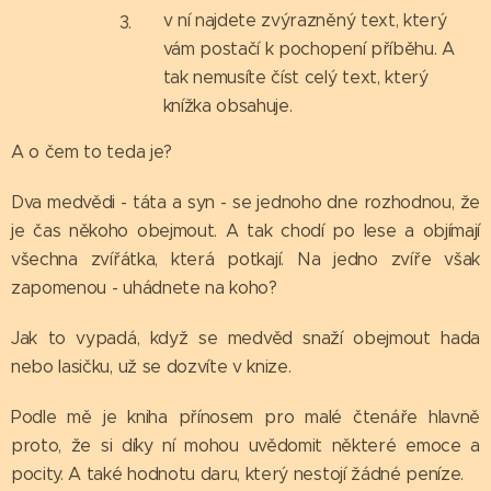
v ní najdete zvýrazněný text, který
vám postačí k pochopení příběhu. A
tak nemusíte číst celý text, který
knížka obsahuje.
A o čem to teda je?
Dva medvědi - táta a syn - se jednoho dne rozhodnou, že
je čas někoho obejmout. A tak chodí po lese a objímají
všechna zvířátka, která potkají. Na jedno zvíře však
zapomenou - uhádnete na koho?
Jak to vypadá, když se medvěd snaží obejmout hada
nebo lasičku, už se dozvíte v knize.
Podle mě je kniha přínosem pro malé čtenáře hlavně
proto, že si díky ní mohou uvědomit některé emoce a
pocity. A také hodnotu daru, který nestojí žádné peníze.