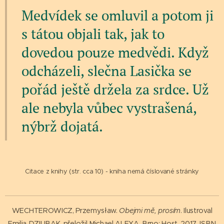
Medvídek se omluvil a potom ji
s tátou objali tak, jak to
dovedou pouze medvědi. Když
odcházeli, slečna Lasička se
pořád ještě držela za srdce. Už
ale nebyla vůbec vystrašená,
nýbrž dojatá.
Citace z knihy (str. cca 10) - kniha nemá číslované stránky
WECHTEROWICZ, Przemysław.
Obejmi mě, prosím
. Ilustroval
Emilia DZIUBAK, přeložil Michael ALEXA. Brno: Host, 2017. ISBN