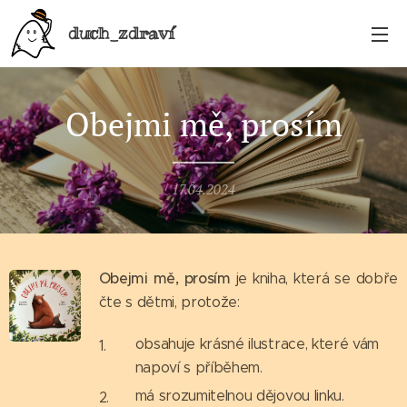
duch_zdraví
Obejmi mě, prosím
17.04.2024
Obejmi mě, prosím
je kniha, která se dobře
čte s dětmi, protože:
obsahuje krásné ilustrace, které vám
napoví s příběhem.
má srozumitelnou dějovou linku.