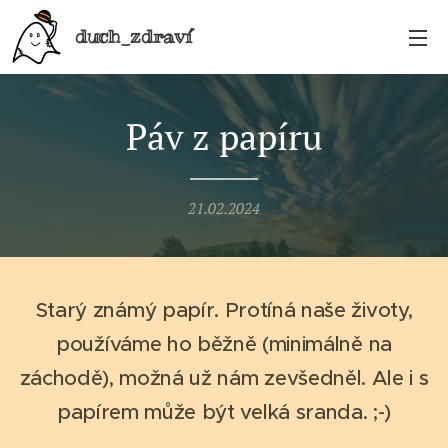
duch_zdraví
Páv z papíru
21.02.2024
Starý známý papír. Protíná naše životy,
používáme ho běžně (minimálně na
záchodě), možná už nám zevšedněl. Ale i s
papírem může být velká sranda. ;-)