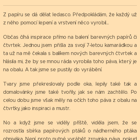
Z papíru se dá dělat ledasco. Předpokládám, že každý už
z něho pomocí lepení a vrstvení něco vyrobil...
Občas číhá inspirace přímo na balení barevných papírů či
čtvrtek. Jednou jsem přišla za svojí 7-letou kamarádkou a
ta už na mě čekala s balíkem nových barevných čtvrtek a
hlásila mi, že by se mnou ráda vyrobila toho páva, který je
na obalu. A tak jsme se pustily do vyrábění.
Tvary jsme překreslovaly podle oka, lepily také tak a
domalovánky jsme také tvořily, jak se nám zachtělo. Po
celou dobu jsme však měly na očích toho páva z obalu na
čtvrtky, jako inspiraci a mustr.
No a když jsme se viděly příště, viděla jsem, že se
rozrostla sbírka papírových ptáků o nádherného ptáka
ohniváka. Není proto nutné vyrábět zrovinka páva, pokud