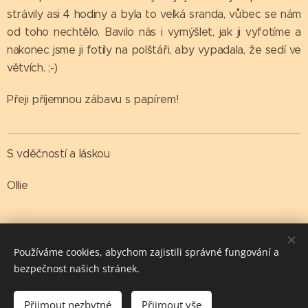
strávily asi 4 hodiny a byla to velká sranda, vůbec se nám
od toho nechtělo. Bavilo nás i vymýšlet, jak ji vyfotíme a
nakonec jsme ji fotily na polštáři, aby vypadala, že sedí ve
větvích. ;-)
Přeji příjemnou zábavu s papírem!
S vděčností a láskou
Ollie
Share
Používáme cookies, abychom zajistili správné fungování a
bezpečnost našich stránek.
Přijmout nezbytné
Přijmout vše