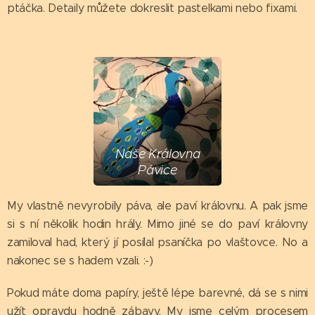
ptáčka. Detaily můžete dokreslit pastelkami nebo fixami.
Naše Královna
Pávice
My vlastně nevyrobily páva, ale paví královnu. A pak jsme
si s ní několik hodin hrály. Mimo jiné se do paví královny
zamiloval had, který jí posílal psaníčka po vlaštovce. No a
nakonec se s hadem vzali. :-)
Pokud máte doma papíry, ještě lépe barevné, dá se s nimi
užít opravdu hodně zábavy. My jsme celým procesem