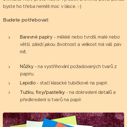
byste ho třeba neměli moc v lásce. :-)
Budete potřebovat:
Barevné papíry -
měkké nebo tvrdší, malé nebo
větší, záleží jakou životnost a velikost má váš páv
mít.
Nůžky -
na vystřihování požadovaných tvarů z
papíru.
Lepidlo -
stačí klasické tubičkové na papír.
Tužku, fixy/pastelky
- na dokreslení detailů a
předkreslení si tvarů na papír.