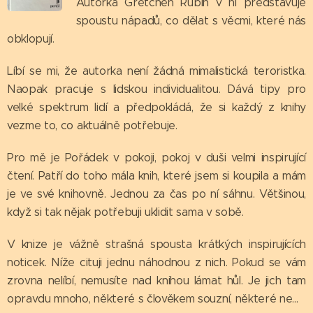
Autorka Gretchen Rubin v ní představuje
spoustu nápadů, co dělat s věcmi, které nás
obklopují.
Líbí se mi, že autorka není žádná mimalistická teroristka.
Naopak pracuje s lidskou individualitou. Dává tipy pro
velké spektrum lidí a předpokládá, že si každý z knihy
vezme to, co aktuálně potřebuje.
Pro mě je Pořádek v pokoji, pokoj v duši velmi inspirující
čtení. Patří do toho mála knih, které jsem si koupila a mám
je ve své knihovně. Jednou za čas po ní sáhnu. Většinou,
když si tak nějak potřebuji uklidit sama v sobě.
V knize je vážně strašná spousta krátkých inspirujících
noticek. Níže cituji jednu náhodnou z nich. Pokud se vám
zrovna nelíbí, nemusíte nad knihou lámat hůl. Je jich tam
opravdu mnoho, některé s člověkem souzní, některé ne...