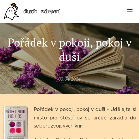
duch_zdraví
Pořádek v pokoji, pokoj v
duši
03.04.2024
Pořádek v pokoji, pokoj v duši - Udělejte si
místo pro štěstí
by se určitě zařadila do
seberozvojových knih.