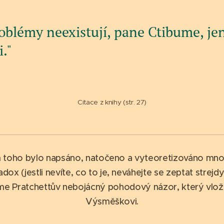
oblémy neexistují, pane Ctibume, je
i."
Citace z knihy (str. 27)
 toho bylo napsáno, natočeno a vyteoretizováno mno
dox (jestli nevíte, co to je, neváhejte se zeptat strejd
 Pratchettův nebojácný pohodový názor, který vložil 
Výsměškovi.