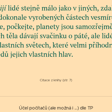
ijí
lidé stejně málo jako v jiných, zda
dokonale vyrobených částech vesmír
e, počkejte, planety jsou samozřejmě
ich těla dávají svačinku o páté, ale li
vlastních světech, které velmi příhod
dů jejich vlastních hlav.
Citace z knihy (str. 7)
Účel počítačů (ale možná i ...) dle TP