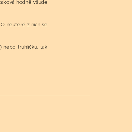
i taková hodně všude
. O některé z nich se
 nebo truhličku, tak