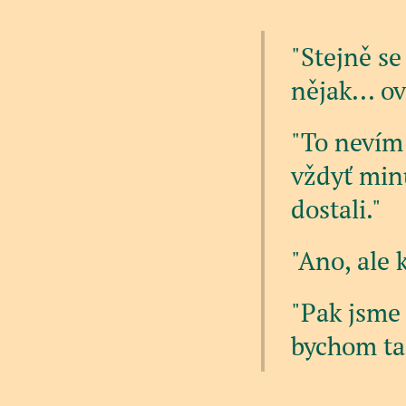
"Stejně s
nějak... ov
"To nevím 
vždyť min
dostali."
"Ano, ale 
"Pak jsme 
bychom tad