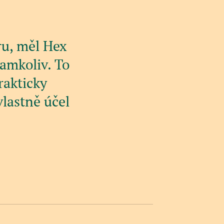
ru, měl Hex
amkoliv. To
rakticky
vlastně účel