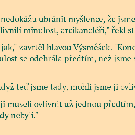
e nedokážu ubránit myšlence, že jsm
livnili minulost, arcikancléři," řekl s
jak," zavrtěl hlavou Výsměšek. "Kon
ulost se odehrála předtím, než jsme
když teď jsme tady, mohli jsme ji ovli
ji museli ovlivnit už jednou předtím,
y nebyli."