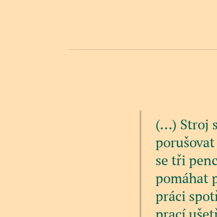
(...) Stro
porušovat 
se tři pen
pomáhat př
práci spot
prací ušet