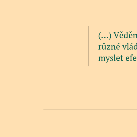
(...) Vědě
různé vlád
myslet efe