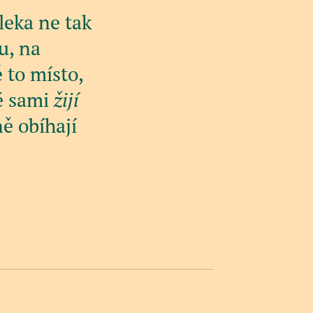
leka ne tak
u, na
 to místo,
dé sami
žijí
ně obíhají