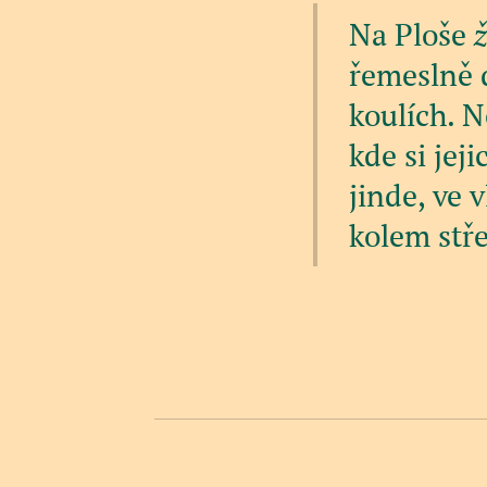
Na Ploše
ž
řemeslně 
koulích. N
kde si jej
jinde, ve 
kolem stře