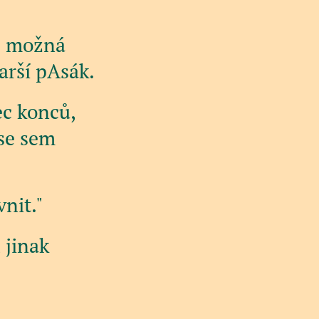
e možná
tarší pAsák.
ec konců,
 se sem
vnit."
 jinak