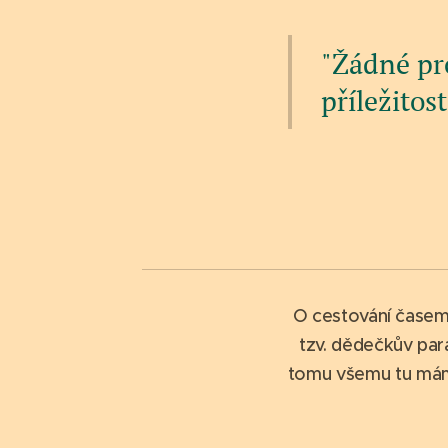
"Žádné pr
příležitost
O cestování časem
tzv. dědečkův para
tomu všemu tu máme