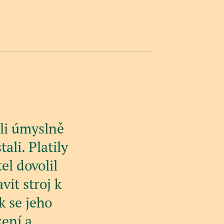
ali úmyslně
ali. Platily
el dovolil
it stroj k
k se jeho
zení a