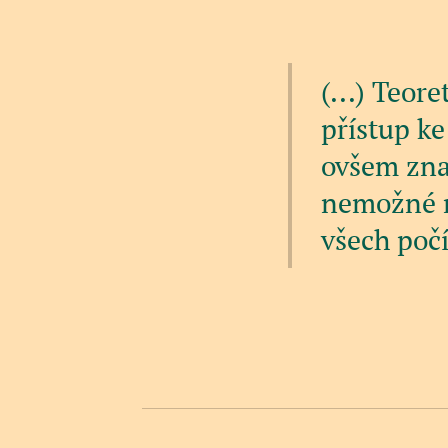
(...)
Teoret
přístup ke
ovšem zna
nemožné na
všech počí