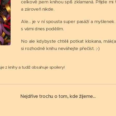
celkově jsem knihou spíš zklamaná. Přijde m
a zároveň nikde.
Ale... je v ní spousta super pasáží a myšlenek
s vámi dnes podělím.
No ale kdybyste chtěli potkat klokana, mák(a)
si rozhodně knihu neváhejte přečíst. ;-)
uje z knihy a tudíž obsahuje spoilery!
Nejdříve trochu o tom, kde žijeme...