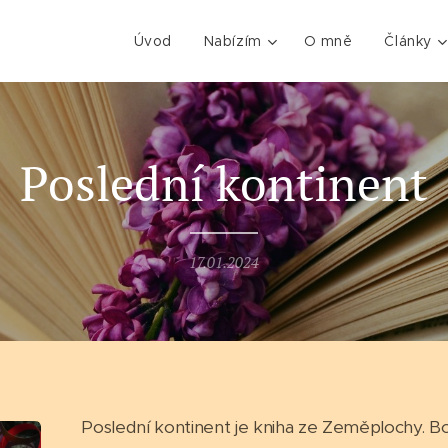
Úvod
Nabízím
O mně
Články
Poslední kontinent
17.01.2024
Poslední kontinent je kniha ze Zeměplochy. Bo