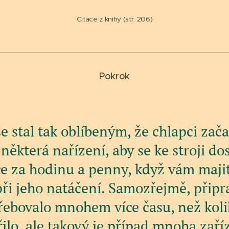
Citace z knihy (str. 206)
Pokrok
j se stal tak oblíbeným, že chlapci zač
některá nařízení, aby se ke stroji dost
ce za hodinu a penny, když vám majit
i jeho natáčení. Samozřejmě, připrav
řebovalo mnohem více času, než koli
řilo, ale takový je případ mnoha zaří