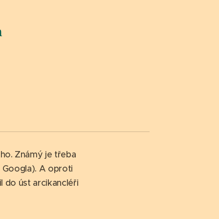
n
ho. Známý je třeba
y Googla). A oproti
do úst arcikancléři