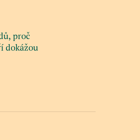
dů, proč
eří dokážou