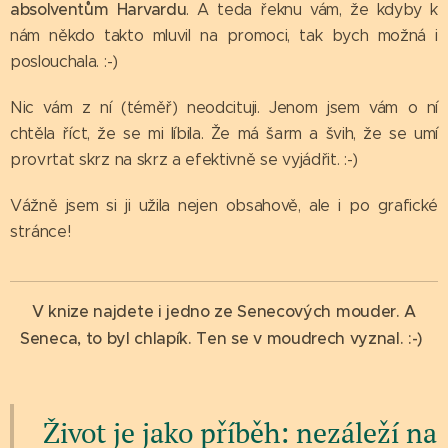
absolventům Harvardu
. A teda řeknu vám, že kdyby k
nám někdo takto mluvil na promoci, tak bych možná i
poslouchala. :-)
Nic vám z ní (téměř) neodcituji. Jenom jsem vám o ní
chtěla říct, že se mi líbila. Že má šarm a švih, že se umí
provrtat skrz na skrz a efektivně se vyjádřit. :-)
Vážně jsem si ji užila nejen obsahově, ale i po grafické
stránce!
V knize najdete i jedno ze Senecových mouder. A
Seneca, to byl chlapík. Ten se v moudrech vyznal. :-)
Život je jako příběh: nezáleží na