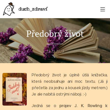
duch_zdraví
Předobrý život
22.11.2023
Předobrý život je úplně útlá knížečka,
která neobsahuje ani moc textu. (Já ji
přečetla za jednu a kousek jízdy metrem.)
Je ale nabitá ostrými náboji. :-)
projev J. K. Rowling k
Jedná se o