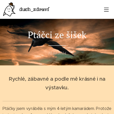
duch_zdraví
Ptáčci ze šišek
10.01.2024
Rychlé, zábavné a podle mě krásné i na
výstavku.
Ptáčky jsem vyráběla s mým 4-letým kamarádem. Protože