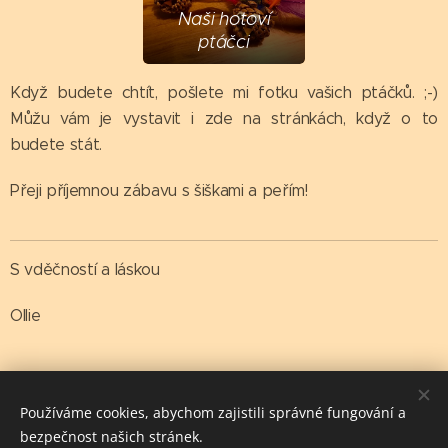
Naši hotoví
ptáčci
Když budete chtít, pošlete mi fotku vašich ptáčků. ;-)
Můžu vám je vystavit i zde na stránkách, když o to
budete stát.
Přeji příjemnou zábavu s šiškami a peřím!
S vděčností a láskou
Ollie
Share
Používáme cookies, abychom zajistili správné fungování a
bezpečnost našich stránek.