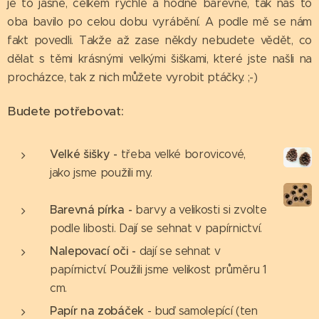
je to jasné, celkem rychlé a hodně barevné, tak nás to
oba bavilo po celou dobu vyrábění. A podle mě se nám
fakt povedli. Takže až zase někdy nebudete vědět, co
dělat s těmi krásnými velkými šiškami, které jste našli na
procházce, tak z nich můžete vyrobit ptáčky. ;-)
Budete potřebovat:
Velké šišky -
třeba velké borovicové,
jako jsme použili my.
Barevná pírka -
barvy a velikosti si zvolte
podle libosti. Dají se sehnat v papírnictví.
Nalepovací oči -
dají se sehnat v
papírnictví. Použili jsme velikost průměru 1
cm.
Papír na zobáček
- buď samolepící (ten