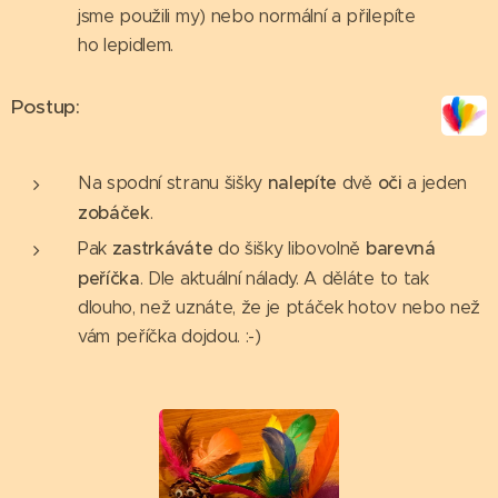
jsme použili my) nebo normální a přilepíte
ho lepidlem.
Postup:
nalepíte
oči
Na spodní stranu šišky
dvě
a jeden
zobáček
.
zastrkáváte
barevná
Pak
do šišky libovolně
peříčka
. Dle aktuální nálady. A děláte to tak
dlouho, než uznáte, že je ptáček hotov nebo než
vám peříčka dojdou. :-)