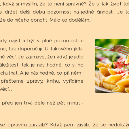
 když si myslím, že to není správné? Že si tak život t
 si držet delší dobu pozornost na jedné činnosti. Je 
že do ničeho ponořit. Málo co dodělám...
kdy najíst a být v plné pozornosti u
 ne, tak doporučuji. U takového jídla,
ě věcí. Je zajímavé, že i když je jídlo
áležitost, tak je nás hodně, co si ho
hutnat. A je nás hodně, co při něm i
přečteme zprávy, knihu, vyřídíme
ěcí...
 přeci jen trvá déle než pět minut -
se opravdu zarazila? Když jsem zjistila, že se nedokáž