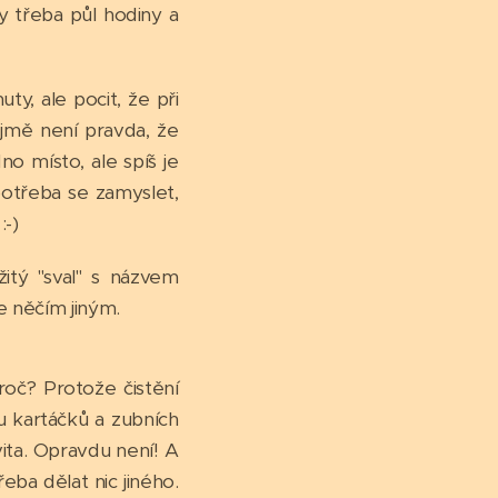
by třeba půl hodiny a
ty, ale pocit, že při
řejmě není pravda, že
o místo, ale spíš je
potřeba se zamyslet,
:-)
itý "sval" s názvem
 se něčím jiným.
oč? Protože čistění
u kartáčků a zubních
vita. Opravdu není! A
ba dělat nic jiného.