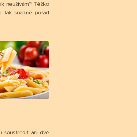
olik neužívám? Těžko
to tak snadné pořád
u soustředit ani dvě