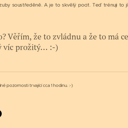
 zuby soustředěně. A je to skvělý pocit. Teď trénuji to 
co? Věřím, že to zvládnu a že to má ce
víc prožitý... :-)
né pozornosti trvající cca 1 hodinu. :-)