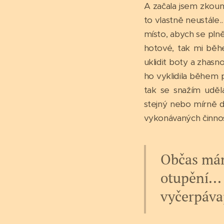
A začala jsem zkou
to vlastně neustále.
místo, abych se plně 
hotové, tak mi běh
uklidit boty a zhasn
ho vyklidila během 
tak se snažím uděl
stejný nebo mírně d
vykonávaných činnost
Občas mám 
otupění...
vyčerpávaj