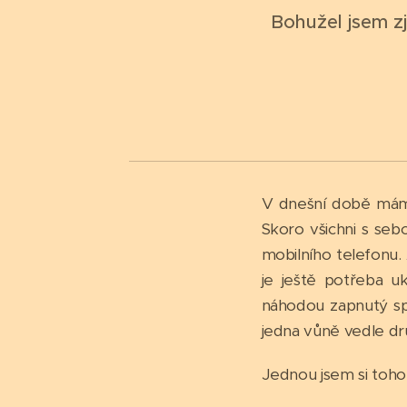
Bohužel jsem z
V dnešní době máme 
Skoro všichni s se
mobilního telefonu
je ještě potřeba ukl
náhodou zapnutý sp
jedna vůně vedle dru
Jednou jsem si toho