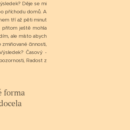
Výsledek? Děje se mi
h po příchodu domů. A
ěhem tří až pěti minut
 přitom ještě mohla
idím, ale místo abych
 zmiňované činnosti,
 Výsledek? Časový -
pozornosti, Radost z
ě forma
docela