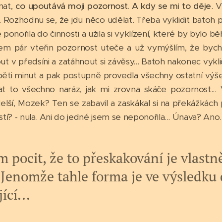
mat,
co upoutává moji pozornost. A kdy se mi to děje
. 
.. Rozhodnu se, že jdu něco udělat. Třeba vyklidit bato
ponořila do činnosti a užila si vyklízení, které by bylo b
em pár vteřin pozornost uteče a už vymýšlím, že bych
out v předsíni a zatáhnout si závěsy... Batoh nakonec vykl
pěti minut a pak postupně provedla všechny ostatní výše
at to všechno naráz, jak mi zrovna skáče pozornost...
elší, Mozek? Ten se zabavil a zaskákal si na překážkách 
í? - nula. Ani do jedné jsem se neponořila... Únava? Ano.
pocit, že to přeskakování je vlastn
 Jenomže tahle forma je ve výsledku 
ící...