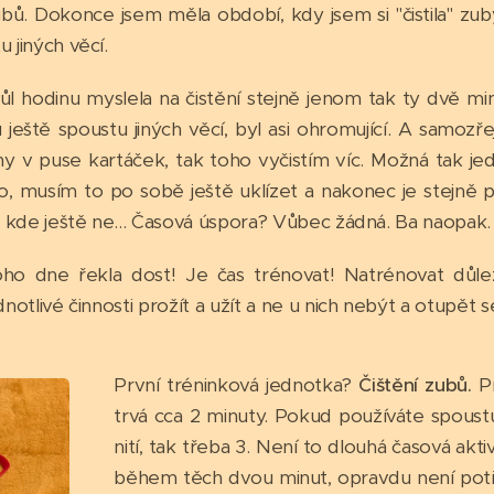
zubů. Dokonce jsem měla období, kdy jsem si "čistila" zu
 jiných věcí.
l hodinu myslela na čistění stejně jenom tak ty dvě minu
 ještě spoustu jiných věcí, byl asi ohromující. A samoz
 v puse kartáček, tak toho vyčistím víc. Možná tak jedn
, musím to po sobě ještě uklízet a nakonec je stejně 
 a kde ještě ne... Časová úspora? Vůbec žádná. Ba naopak. 
oho dne řekla dost! Je čas trénovat! Natrénovat důlež
jednotlivé činnosti prožít a užít a ne u nich nebýt a otupět
První tréninková jednotka?
Čištění zubů.
Pr
trvá cca 2 minuty. Pokud používáte spoust
nití, tak třeba 3. Není to dlouhá časová akti
během těch dvou minut, opravdu není potře