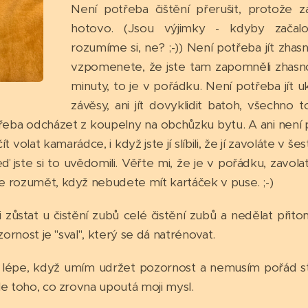
Není potřeba čištění přerušit, protože
hotovo. (Jsou výjimky - kdyby začalo
rozumíme si, ne? ;-)) Není potřeba jít zhasn
vzpomenete, že jste tam zapomněli zhasno
minuty, to je v pořádku. Není potřeba jít uk
závěsy, ani jít dovyklidit batoh, všechno 
třeba odcházet z koupelny na obchůzku bytu. A ani není 
t volat kamarádce, i když jste jí slíbili, že jí zavoláte v š
ď jste si to uvědomili. Věřte mi, že je v pořádku, zavola
 rozumět, když nebudete mít kartáček v puse. ;-)
ji zůstat u čistění zubů celé čistění zubů a nedělat přito
zornost je "sval", který se dá natrénovat.
ě lépe, když umím udržet pozornost a nemusím pořád stř
le toho, co zrovna upoutá moji mysl.