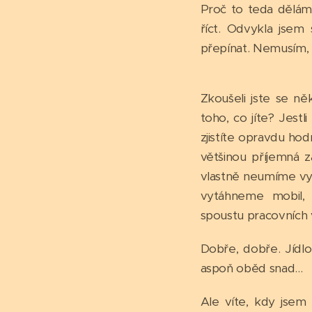
Proč to teda dělám,
říct. Odvykla jsem
přepínat. Nemusím, 
Zkoušeli jste se ně
toho, co jíte? Jestli
zjistíte opravdu hodn
většinou příjemná z
vlastně neumíme vyc
vytáhneme mobil, 
spoustu pracovních v
Dobře, dobře. Jídlo
aspoň oběd snad...
Ale víte, kdy jsem 