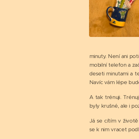
minuty. Není ani po
mobilní telefon a začí
deseti minutami a te
Navíc vám lépe bude
A tak trénuji. Trénu
byly krušné, ale i po
Já se cítím v život
se k nim vracet pod