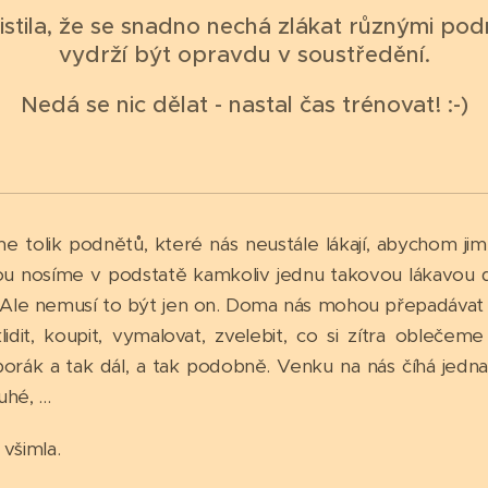
jistila, že se snadno nechá zlákat různými po
vydrží být opravdu v soustředění.
Nedá se nic dělat - nastal čas trénovat! :-)
tolik podnětů, které nás neustále lákají, abychom jim
bou nosíme v podstatě kamkoliv jednu takovou lákavou 
. Ale nemusí to být jen on. Doma nás mohou přepadávat
idit, koupit, vymalovat, zvelebit, co si zítra oblečeme
orák a tak dál, a tak podobně. Venku na nás číhá jedna
hé, ...
 všimla.