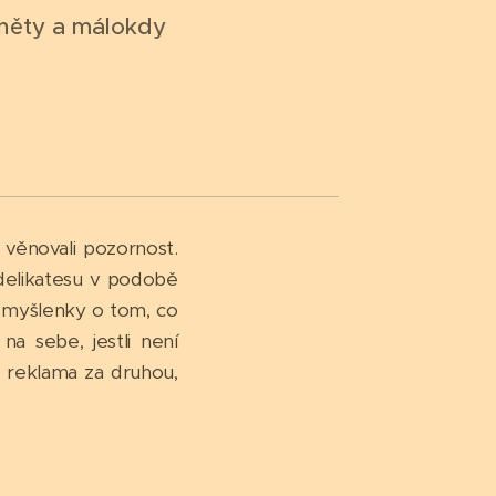
dněty a málokdy
 věnovali pozornost.
delikatesu v podobě
 myšlenky o tom, co
 na sebe, jestli není
 reklama za druhou,