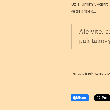
Už si umím vyčistit
větší oříšek...
Ale víte, 
pak takový 
Tento článek vznikl v pl
Share