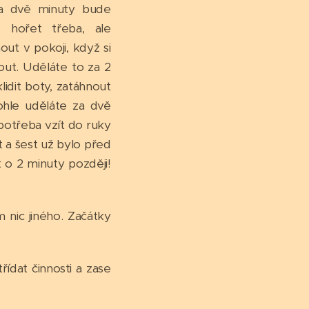
 za dvě minuty bude
 hořet třeba, ale
out v pokoji, když si
ut. Uděláte to za 2
lidit boty, zatáhnout
tohle uděláte za dvě
potřeba vzít do ruky
est a šest už bylo před
t o 2 minuty později!
m nic jiného. Začátky
ídat činnosti a zase