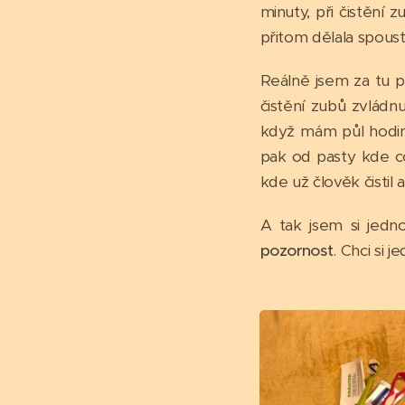
minuty, při čistění 
přitom dělala spoustu
Reálně jsem za tu pů
čistění zubů zvládnu
když mám půl hodiny
pak od pasty kde co
kde už člověk čistil
A tak jsem si jedn
pozornost
. Chci si 