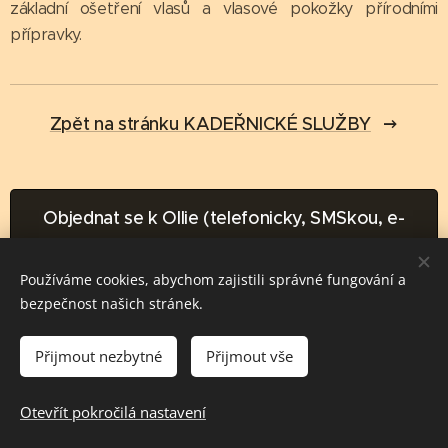
základní ošetření vlasů a vlasové pokožky přírodními
přípravky.
Zpět na stránku KADEŘNICKÉ SLUŽBY
Objednat se k Ollie (telefonicky, SMSkou, e-
mailem)
Používáme cookies, abychom zajistili správné fungování a
bezpečnost našich stránek.
Přijmout nezbytné
Přijmout vše
salutem spiritus vitae
Otevřít pokročilá nastavení
Vytvořeno službou
Webnode
Cookies