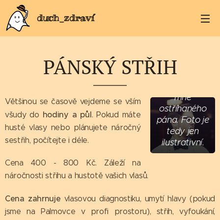
duch_zdraví
Tohohle
fešáka jsem
nestříhala já.
Bohužel jsem
PÁNSKÝ STŘIH
zjistila, že
nemám fotku
žádného ode
mne
Většinou se časově vejdeme se vším
ostříhaného
hodiny a půl
všudy do
. Pokud máte
pána. Foto je
husté vlasy nebo plánujete náročný
tedy jen
sestřih, počítejte i déle.
ilustrativní.
Cena 400 - 800 Kč. Záleží na
náročnosti střihu a hustotě vašich vlasů.
Cena zahrnuje
vlasovou diagnostiku, umytí hlavy (pokud
jsme na Palmovce v profi prostoru), střih, vyfoukání,