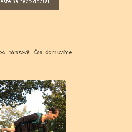
 ještě na něco doptat
ebo nárazově. Čas domluvíme