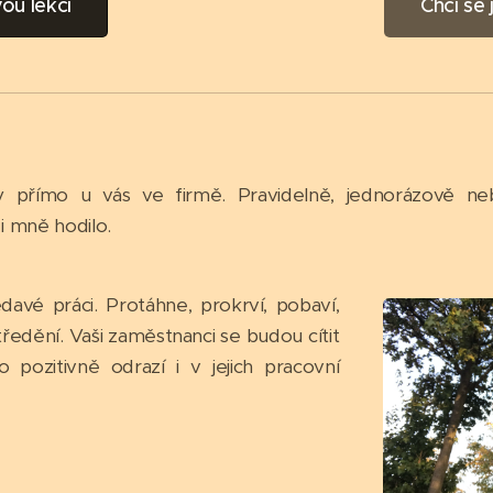
ou lekci
Chci se
 přímo u vás ve firmě. Pravidelně, jednorázově n
 i mně hodilo.
avé práci. Protáhne, prokrví, pobaví,
tředění. Vaši zaměstnanci se budou cítit
pozitivně odrazí i v jejich pracovní