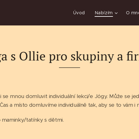
Úvod
Nabízím
O mn
a s Ollie pro skupiny a f
i se mnou domluvit individuální lekci/e Jógy. Může se j
 Čas a místo domluvíme individuálně tak, aby se to vám i 
o maminky/tatínky s dětmi.