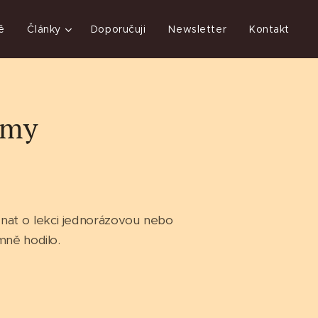
ě
Články
Doporučuji
Newsletter
Kontakt
irmy
ednat o lekci jednorázovou nebo
mně hodilo.