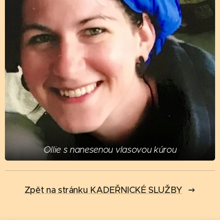
Ollie s nanesenou vlasovou kúrou
Zpět na stránku KADEŘNICKÉ SLUŽBY